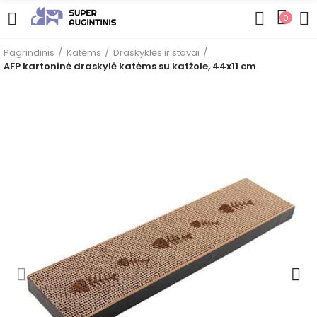
0
Pagrindinis
Katėms
Draskyklės ir stovai
AFP kartoninė draskylė katėms su katžole, 44x11 cm