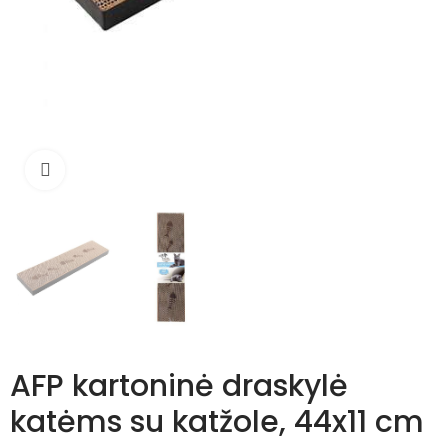
Išdidinti
AFP kartoninė draskylė
katėms su katžole, 44x11 cm