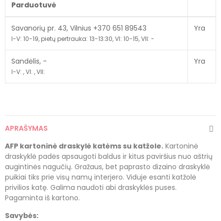
Parduotuvė
Savanorių pr. 43, Vilnius +370 651 89543
Yra
I-V: 10-19, pietų pertrauka: 13-13:30, VI: 10-15, VII: -
Sandėlis, -
Yra
I-V: , VI: , VII:
APRAŠYMAS
AFP kartoninė draskylė katėms su katžole.
Kartoninė
draskyklė padės apsaugoti baldus ir kitus paviršius nuo aštrių
augintinės nagučių. Gražaus, bet paprasto dizaino draskyklė
puikiai tiks prie visų namų interjero. Viduje esanti katžolė
privilios katę. Galima naudoti abi draskyklės puses.
Pagaminta iš kartono.
Savybės: