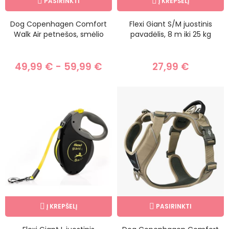
PASIRINKTI
Į KREPŠELĮ
Dog Copenhagen Comfort
Flexi Giant S/M juostinis
Walk Air petnešos, smėlio
pavadėlis, 8 m iki 25 kg
49,99 € - 59,99 €
27,99 €
Į KREPŠELĮ
PASIRINKTI