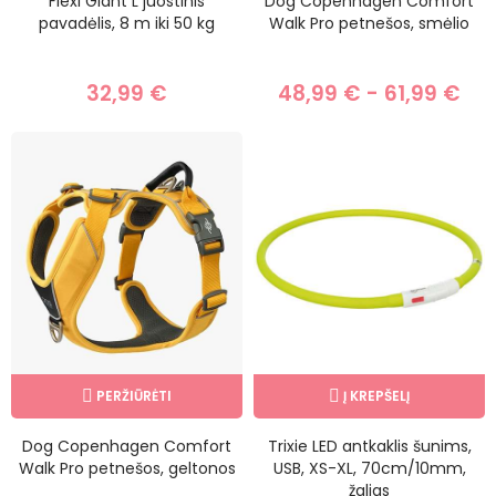
Flexi Giant L juostinis
Dog Copenhagen Comfort
pavadėlis, 8 m iki 50 kg
Walk Pro petnešos, smėlio
32,99 €
48,99 € - 61,99 €
PERŽIŪRĖTI
Į KREPŠELĮ
Dog Copenhagen Comfort
Trixie LED antkaklis šunims,
Walk Pro petnešos, geltonos
USB, XS-XL, 70cm/10mm,
žalias