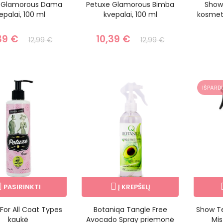
 Glamorous Dama
Petuxe Glamorous Bimba
Show
epalai, 100 ml
kvepalai, 100 ml
kosmeti
39 €
10,39 €
12,99 €
12,99 €
IŠPARD
PASIRINKTI
Į KREPŠELĮ
For All Coat Types
Botaniqa Tangle Free
Show Te
kaukė
Avocado Spray priemonė
Mis