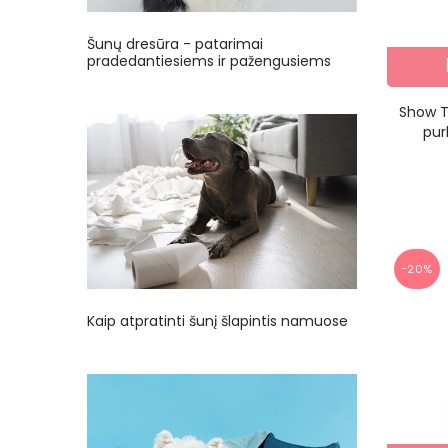
Šunų dresūra - patarimai
pradedantiesiems ir pažengusiems
Show T
pur
−20%
Kaip atpratinti šunį šlapintis namuose