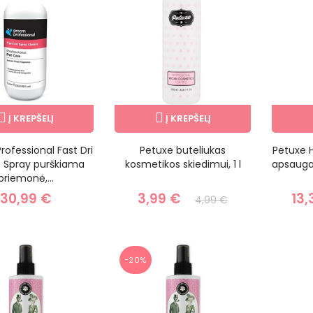
Į KREPŠELĮ
Į KREPŠELĮ
ofessional Fast Dri
Petuxe buteliukas
Petuxe H
c Spray purškiama
kosmetikos skiedimui, 1 l
apsauga
priemonė,...
30,99 €
3,99 €
13,
4,99 €
−20%