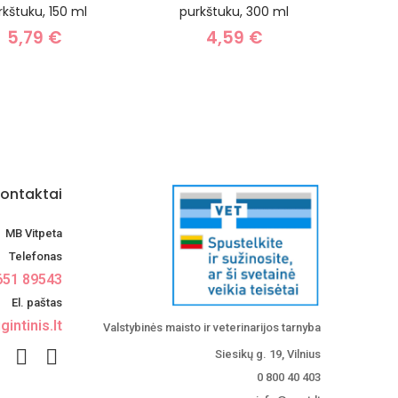
rkštuku, 150 ml
purkštuku, 300 ml
5,79 €
4,59 €
ontaktai
MB Vitpeta
Telefonas
651 89543
El. paštas
intinis.lt
Valstybinės maisto ir veterinarijos tarnyba
Siesikų g. 19, Vilnius
0 800 40 403