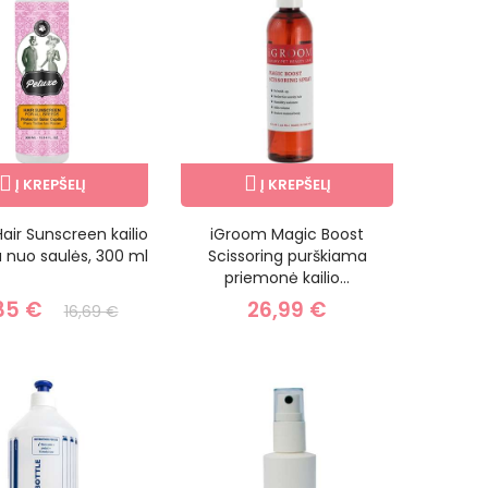
Į KREPŠELĮ
Į KREPŠELĮ
air Sunscreen kailio
iGroom Magic Boost
 nuo saulės, 300 ml
Scissoring purškiama
priemonė kailio...
35 €
26,99 €
16,69 €