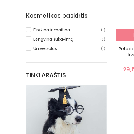
Kosmetikos paskirtis
Drėkina ir maitina
(1)
Lengvina šukavimą
(3)
Universalus
Petuxe
(1)
kv
29,
TINKLARAŠTIS