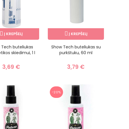
Į KREPŠELĮ
Į KREPŠELĮ
 Tech buteliukas
Show Tech buteliukas su
ikos skiedimui, 1 l
purkštuku, 60 ml
3,69 €
3,79 €
−20%