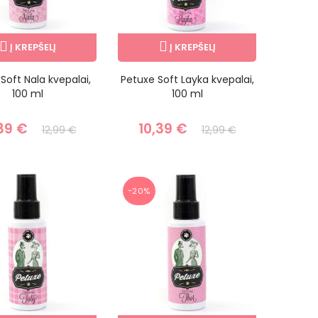
Į KREPŠELĮ
Į KREPŠELĮ
Soft Nala kvepalai,
Petuxe Soft Layka kvepalai,
100 ml
100 ml
39 €
10,39 €
12,99 €
12,99 €
−20%