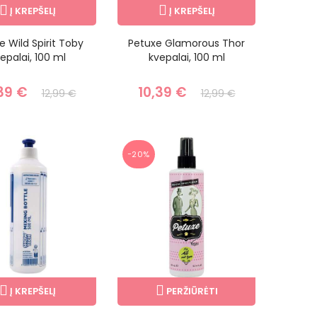
Į KREPŠELĮ
Į KREPŠELĮ
e Wild Spirit Toby
Petuxe Glamorous Thor
epalai, 100 ml
kvepalai, 100 ml
39 €
10,39 €
12,99 €
12,99 €
−20%
Į KREPŠELĮ
PERŽIŪRĖTI