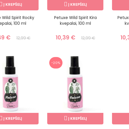
Į KREPŠELĮ
Į KREPŠELĮ
 Wild Spirit Rocky
Petuxe Wild Spirit Kira
Petux
epalai, 100 ml
kvepalai, 100 ml
kv
39 €
10,39 €
10,
12,99 €
12,99 €
−20%
Į KREPŠELĮ
Į KREPŠELĮ