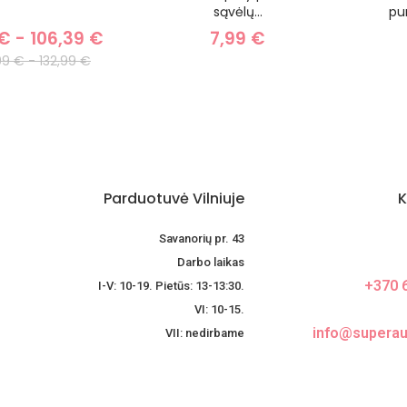
sąvėlų...
pu
 € - 106,39 €
7,99 €
99 € - 132,99 €
Parduotuvė Vilniuje
K
Savanorių pr. 43
Darbo laikas
+370 
I-V: 10-19. Pietūs: 13-13:30.
VI: 10-15.
info@superaug
VII: nedirbame