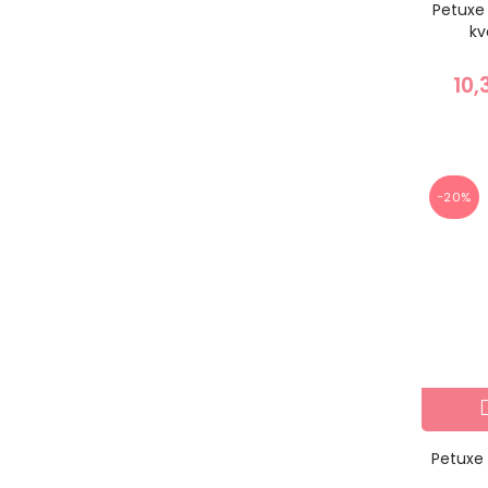
Petuxe
kv
10,
−20%
Petuxe 