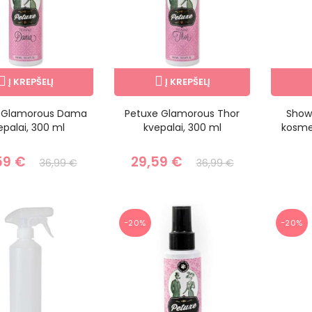
Į KREPŠELĮ
Į KREPŠELĮ
 Glamorous Dama
Petuxe Glamorous Thor
Show
epalai, 300 ml
kvepalai, 300 ml
kosmet
59 €
29,59 €
36,99 €
36,99 €
−20%
−20%