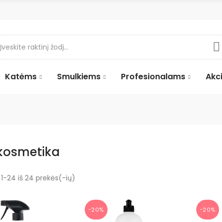
Katėms
Smulkiems
Profesionalams
Akci
 kosmetika
-24 iš 24 prekės(-ių)
−20%
−20%