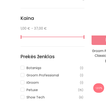
Kaina
1,00 € - 37,00 €
Groom Pr
Classi
Prekės ženklas
Botaniqa
(1)
Groom Professional
(1)
iGroom
(1)
−20%
Petuxe
(15)
Show Tech
(6)