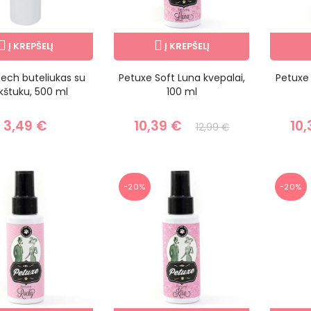
Į KREPŠELĮ
Į KREPŠELĮ
ech buteliukas su
Petuxe Soft Luna kvepalai,
Petuxe 
kštuku, 500 ml
100 ml
3,49 €
10,39 €
10,
12,99 €
−20%
−20%