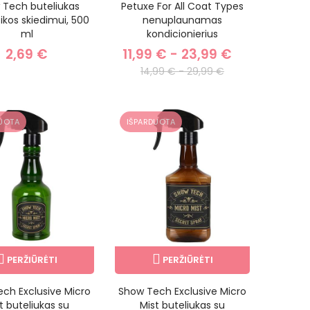
 Tech buteliukas
Petuxe For All Coat Types
kos skiedimui, 500
nenuplaunamas
ml
kondicionierius
2,69 €
11,99 € - 23,99 €
14,99 € - 29,99 €
UOTA
IŠPARDUOTA
PERŽIŪRĖTI
PERŽIŪRĖTI
ch Exclusive Micro
Show Tech Exclusive Micro
t buteliukas su
Mist buteliukas su