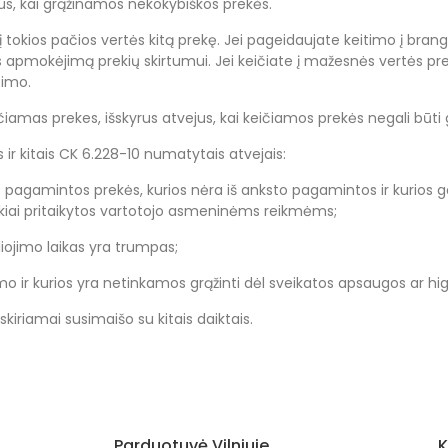
ejus, kai grąžinamos nekokybiškos prekės.
 į tokios pačios vertės kitą prekę. Jei pageidaujate keitimo į bra
pmokėjimą prekių skirtumui. Jei keičiate į mažesnės vertės pre
timo.
amas prekes, išskyrus atvejus, kai keičiamos prekės negali būti
ir kitais CK 6.228-10 numatytais atvejais:
 pagamintos prekės, kurios nėra iš anksto pagamintos ir kurios 
škiai pritaikytos vartotojo asmeninėms reikmėms;
liojimo laikas yra trumpas;
 ir kurios yra netinkamos grąžinti dėl sveikatos apsaugos ar hig
kiriamai susimaišo su kitais daiktais.
Parduotuvė Vilniuje
K