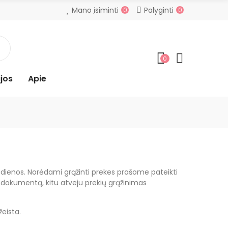
Mano įsiminti
Palyginti
0
0
0
jos
Apie
o dienos. Norėdami grąžinti prekes prašome pateikti
tį dokumentą, kitu atveju prekių grąžinimas
eista.