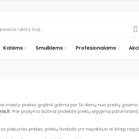
Katėms
Smulkiems
Profesionalams
Akci
s ne maisto prekes grąžinti galima per 14 dienų nuo prekių gavim
is.lt
. Prie prašymo būtinai pridėkite prekių įsigyjimą patvirtinan
s pakuotės prekės, prekių išvaizda yra nepakitusi ar kitaip nepaž