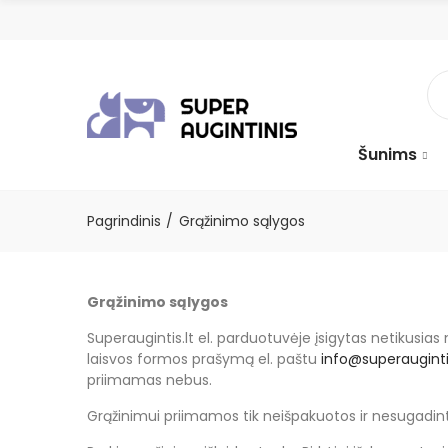
Šunims
Pagrindinis
Grąžinimo sąlygos
Grąžinimo sąlygos
Superaugintis.lt el. parduotuvėje įsigytas netikusia
laisvos formos prašymą el. paštu
info@superaugintin
priimamas nebus.
Grąžinimui priimamos tik neišpakuotos ir nesugadinto