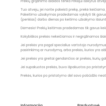
Prekių grąžinimo išlaidos tenka Pirkėjui išskyrus atv
Tuo atveju, jei norite pakeisti prekę, prekė keičiama
Pakeitimo užsakymas pradedamas vykdyti tik gavus a
(penkias) darbo dienas po keitimo užsakymo išsiun
Dėmesio! Prekių keitimas pradedamas tik gavus keiči
Kokybiškos prekės nekeičiamos ir negrąžinamos šiais 
Jei prekės yra pagal specialius vartotojo nurodymus
pasirinkimą ar nurodymą, arba prekės, kurios yra ai
Jei prekės yra greitai gendančios ar prekės, kurių ga
Jei supakuotos prekės, buvo išpakuotos po pristatymo
Prekės, kurios po pristatymo dėl savo pobūdžio neats
Informacija
Parduotuvė