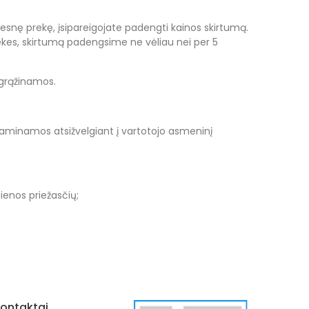
ngesnę prekę, įsipareigojate padengti kainos skirtumą.
kes, skirtumą padengsime ne vėliau nei per 5
 grąžinamos.
gaminamos atsižvelgiant į vartotojo asmeninį
ienos priežasčių;
ontaktai