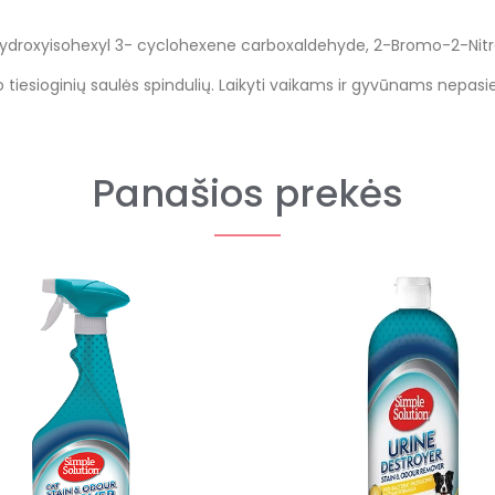
ydroxyisohexyl 3- cyclohexene carboxaldehyde, 2-Bromo-2-Nitrop
o tiesioginių saulės spindulių. Laikyti vaikams ir gyvūnams nepasi
Panašios prekės