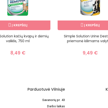
Į KREPŠELĮ
Į KREPŠELĮ
Solution kačių kvapų ir dėmių
Simple Solution Urine Dest
valiklis, 750 ml
priemonė kilimams valyti,
8,49 €
9,49 €
Parduotuvė Vilniuje
K
Savanorių pr. 43
Darbo laikas