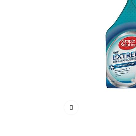
Išdidinti