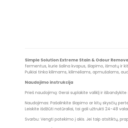
Simple Solution Extreme Stain & Odour Remov
fermentus, kurie šalina kvapus, šlapimo, išmatų ir ki
Puikiai tinka kilimams, kilimėliams, apmušalams, a
Naudojimo instrukcija
Prieš naudojimą: Gerai suplakite valiklį ir išbandyki
Naudojimas: Pašalinkite šlapimo ar kitų skysčių perte
Leiskite išdžiūti natūraliai, tai gali užtrukti 24-48 val
Svarbu: Vengti patekimo į akis. Jei taip atsitiktų, pra