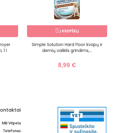
Į KREPŠELĮ
royer
Simple Solution Hard Floor kvapų ir
Simple
 1 l
dėmių valiklis grindims,...
8,99 €
ontaktai
MB Vitpeta
Telefonas