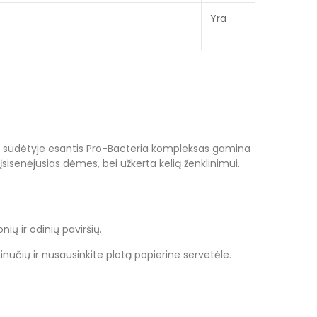
Yra
urios sudėtyje esantis Pro-Bacteria kompleksas gamina
įsisenėjusias dėmes, bei užkerta kelią ženklinimui.
ių ir odinių paviršių.
inučių ir nusausinkite plotą popierine servetėle.