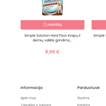
Į KREPŠELĮ
Simple Solution Hard Floor kvapų ir
Simple 
dėmių valiklis grindims,...
8,99 €
Informacija
Parduotuvė
Apie mus
Šunims
Taisyklės ir sąlygos
Katėms