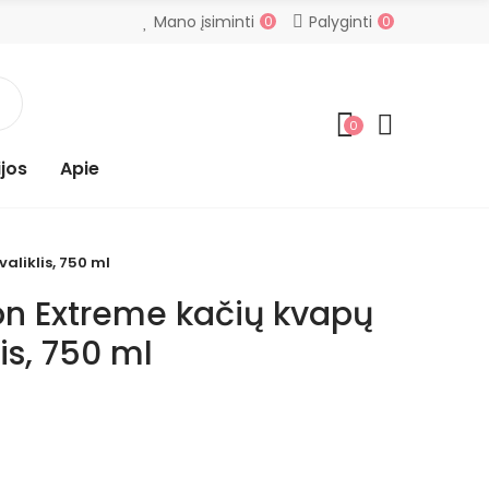
Mano įsiminti
Palyginti
0
0
0
jos
Apie
aliklis, 750 ml
on Extreme kačių kvapų
lis, 750 ml