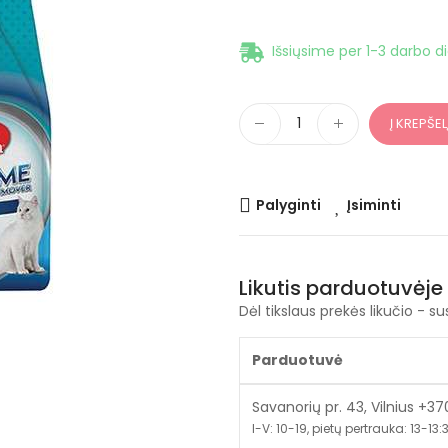
Išsiųsime per 1-3 darbo d
Į KREPŠEL
Palyginti
Įsiminti
Likutis parduotuvėje
Dėl tikslaus prekės likučio - su
Parduotuvė
Savanorių pr. 43, Vilnius +3
I-V: 10-19, pietų pertrauka: 13-13:30