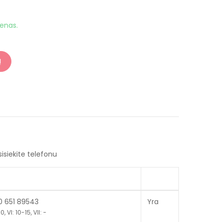
ienas.
Į
sisiekite telefonu
70 651 89543
Yra
, VI: 10-15, VII: -