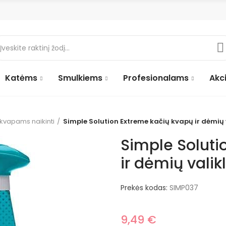
Katėms
Smulkiems
Profesionalams
Akci
kvapams naikinti
Simple Solution Extreme kačių kvapų ir dėmių v
Simple Soluti
ir dėmių valik
Prekės kodas:
SIMP037
9,49 €