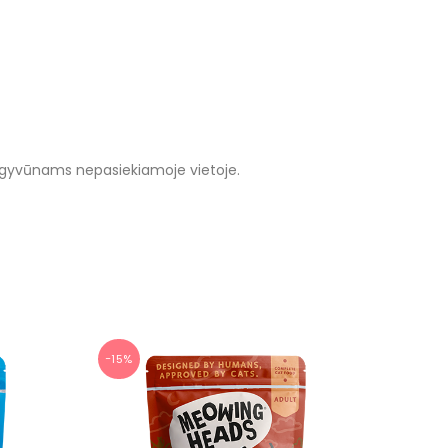
s ir gyvūnams nepasiekiamoje vietoje.
−15%