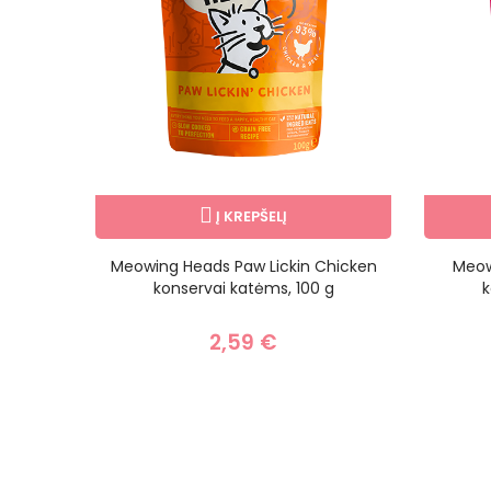
Į KREPŠELĮ
ervai
Meowing Heads Paw Lickin Chicken
Meow
 g
konservai katėms, 100 g
k
2,59 €