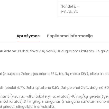
Sandėlis, -
I-V: , VI: , VII:
Aprašymas
Papildoma informacija
u ėriena.
Puikiai tinka visų veislių suaugusioms katėms. Be grūdų,
 (Naujosios Zelandijos ėriena 35%, triušių mėsa 10%), aliejai ir rie
i riebalai 4,7%, žalia ląsteliena 0,5%, žali pelenai 2,5%, drėgmė 80
aminas E (visų rac-alfa-tokoferyl-acetatas) 40 mg/kg, geležis (ge
atas pentahidratas) 3,4mg/kg, manganas (mangano sulfatas monoh
iedai: stingdikliai ir emulsikliai.