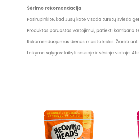
Šėrimo rekomendacija
Pasirūpinkite, kad Jūsų katė visada turėtų šviežio g
Produktas paruoštas vartojimui, patiekti kambario 
Rekomenduojamas dienos maisto kiekis: Žiūrėti ant
Laikymo sąlygos: laikyti sausoje ir vėsioje vietoje. A