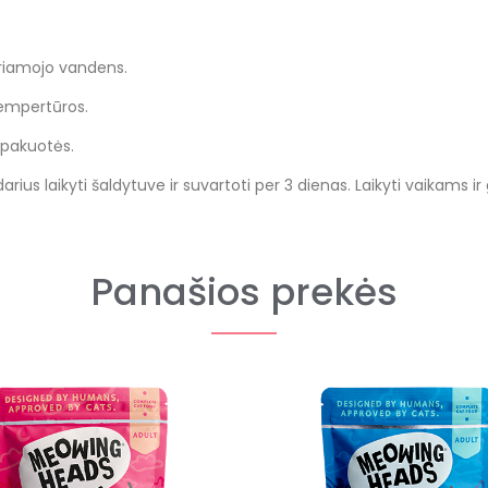
eriamojo vandens.
tempertūros.
 pakuotės.
tidarius laikyti šaldytuve ir suvartoti per 3 dienas. Laikyti vaikam
Panašios prekės