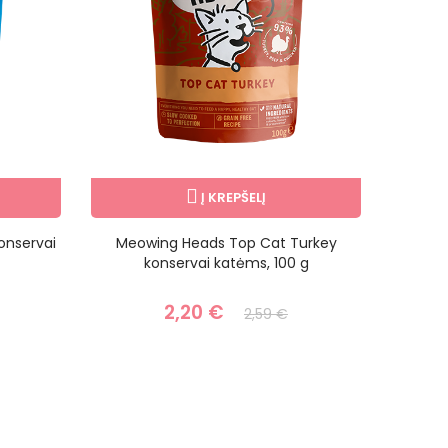
Į KREPŠELĮ
onservai
Meowing Heads Top Cat Turkey
Monge
konservai katėms, 100 g
2,20 €
2,59 €