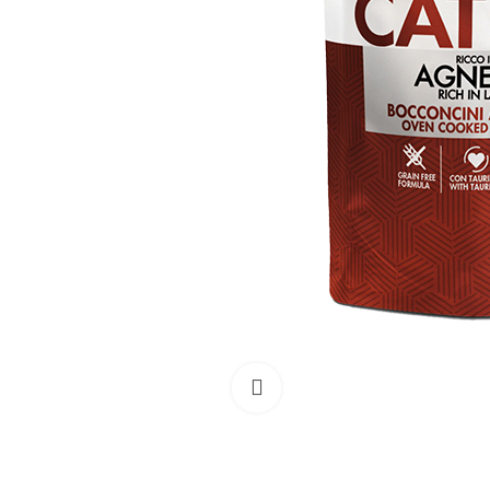
Išdidinti