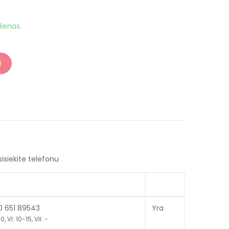
ienas.
Į
sisiekite telefonu
70 651 89543
Yra
, VI: 10-15, VII: -