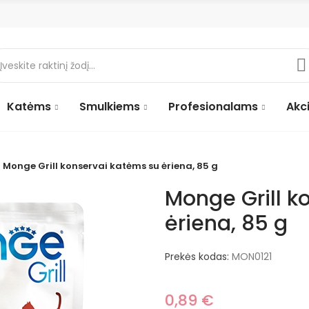
Katėms
Smulkiems
Profesionalams
Akci
Monge Grill konservai katėms su ėriena, 85 g
Monge Grill k
ėriena, 85 g
Prekės kodas:
MON0121
0,89 €