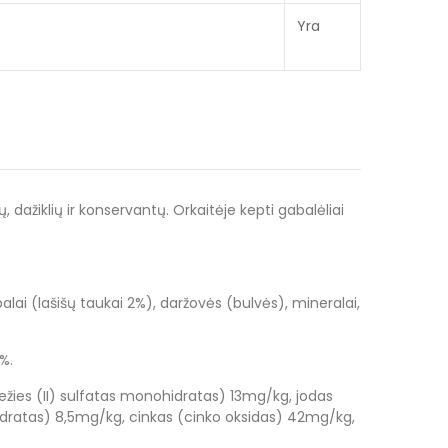
Yra
 dažiklių ir konservantų. Orkaitėje kepti gabalėliai
balai (lašišų taukai 2%), daržovės (bulvės), mineralai,
%.
ležies (II) sulfatas monohidratas) 13mg/kg, jodas
idratas) 8,5mg/kg, cinkas (cinko oksidas) 42mg/kg,