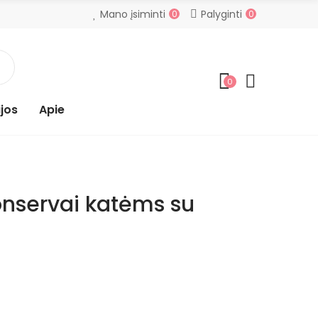
Mano įsiminti
Palyginti
0
0
0
jos
Apie
onservai katėms su