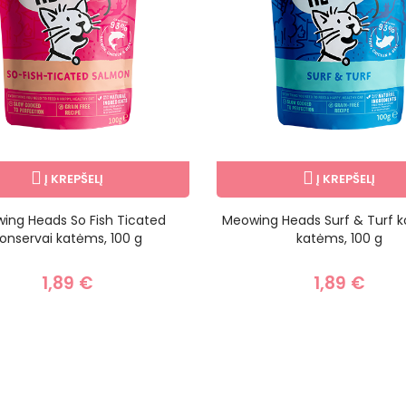
Į KREPŠELĮ
Į KREPŠELĮ
ing Heads So Fish Ticated
Meowing Heads Surf & Turf k
onservai katėms, 100 g
katėms, 100 g
1,89 €
1,89 €