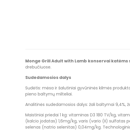
Monge Grill Adult with Lamb
konservai katėms s
drebučiuose.
Sudedamosios dalys
Sudėtis: mėsa ir šalutiniai gyvūninės kilmės produktai
pieno baltymų milteliai.
Analitinės sudedamosios dalys: žali baltymai 9,4%, žal
Maistiniai priedai 1 kg: vitaminas D3 180 TV/kg, vit
(kalcio jodatas) 1,6mg/kg, varis (vario (II) sulf
selenas (natrio selenitas) 0,04mg/kg. Technologiniai pr