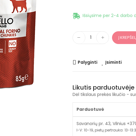
Išsiųsime per 2-4 darbo d
Į KREPŠEL
Palyginti
Įsiminti
Likutis parduotuvėje
Dėl tikslaus prekės likučio - su
Parduotuvė
Savanorių pr. 43, Vilnius +3
I-V: 10-19, pietų pertrauka: 13-13:30