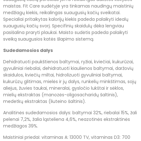
maistas. Fit Care sudėtyje yra tinkamas naudingų maistinių
medžiagų kiekis, reikalingas suaugusių kačių sveikatai.
Specialiai pritaikytas kalorijų kiekis padeda palaikyti idealų
suaugusių kačių svorį. Specifinių skaidulų dėka lengviau
pasišalina praryti plaukai. Maisto sudėtis padeda palaikyti
sveiką suaugusios katės šlapimo sistemą.
Sudedamosios dalys
Dehidratuoti paukštienos baltymai, ryžiai, kviečiai, kukurūzai,
gyvuliniai riebalai, dehidratuoti kiaulienos baltymai, daržovių
skaidulos, kviečių miltai, hidrolizuoti gyvuliniai baltymai,
kukurūzų glitimas, mielės ir jų dalys, runkelių minkštimas, sojų
aliejus, žuvies taukai, mineralai, gysločio lukštai ir sėklos,
mielių ekstraktas (manozės-oligosacharidų šaltinis),
medetkų ekstraktas (liuteino šaltinis).
Analitinės sudedamosios dalys: baltymai 32%, riebalai 15%, žali
pelenai 7,2%, žalia ląsteliena 4,6%, neazotinės ekstraktinės
medžiagos 39%.
Maistiniai priedai: vitaminas A: 13000 TV, vitaminas D3: 700