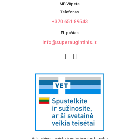
MB Vitpeta
Telefonas
+370 651 89543
El. paštas
info@superaugintinis.lt
Valstybinės maisto ir veterinarijos tarnyba