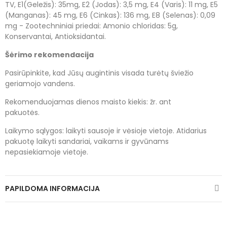
TV, E1(Geležis): 35mg, E2 (Jodas): 3,5 mg, E4 (Varis): 11 mg, E5
(Manganas): 45 mg, E6 (Cinkas): 136 mg, E8 (Selenas): 0,09
mg - Zootechniniai priedai: Amonio chloridas: 5g,
Konservantai, Antioksidantai.
Šėrimo rekomendacija
Pasirūpinkite, kad Jūsų augintinis visada turėtų šviežio
geriamojo vandens.
Rekomenduojamas dienos maisto kiekis: žr. ant
pakuotės.
Laikymo sąlygos: laikyti sausoje ir vėsioje vietoje. Atidarius
pakuotę laikyti sandariai, vaikams ir gyvūnams
nepasiekiamoje vietoje.
PAPILDOMA INFORMACIJA