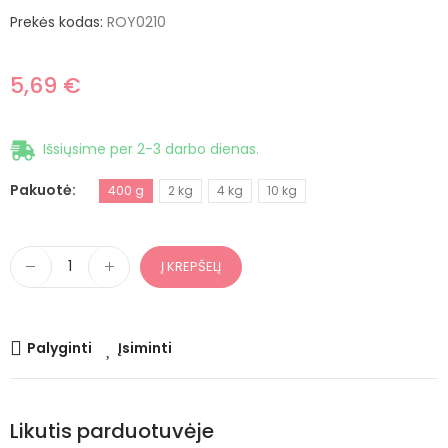
Prekės kodas:
ROY0210
5,69 €
Išsiųsime per 2-3 darbo dienas.
Pakuotė
400 g
2 kg
4 kg
10 kg
Į KREPŠELĮ
Palyginti
Įsiminti
Likutis parduotuvėje