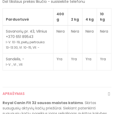
Dėl tikslaus prekės likučio - susisiekite telefonu
400
10
Parduotuvė
g
2 kg
4 kg
kg
Savanorių pr. 43, Vilnius
Nėra
Nėra
Nėra
Nėra
+370 651 89543
I-V: 10-19, pietų pertrauka:
13-13:30, VI: 10-15, VII: -
Sandėlis, -
Yra
Yra
Yra
Yra
I-V: , VI: , VII:
APRAŠYMAS
Royal Canin Fit 32 sausas maistas katėms
. Skirtas
suaugusių aktyvių kačių priežiūrai. Siekiant patenkinti
suaugusių kačių poreikius joms reikalingas aukštos kokybės