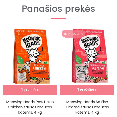
Panašios prekės
IŠPARDUOTA
Į KREPŠELĮ
PERŽIŪRĖTI
Meowing Heads Paw Lickin
Meowing Heads So Fish
Chicken sausas maistas
Ticated sausas maistas
katėms, 4 kg
katėms, 4 kg