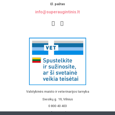
El. paštas
info@superaugintinis.lt
Valstybinės maisto ir veterinarijos tarnyba
Siesikų g. 19, Vilnius
0 800 40 403
info@vmvt.lt