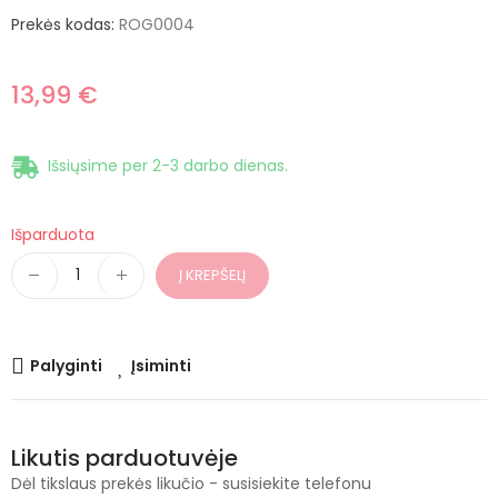
Prekės kodas:
ROG0004
13,99 €
Išsiųsime per 2-3 darbo dienas.
Išparduota
Į KREPŠELĮ
Palyginti
Įsiminti
Likutis parduotuvėje
Dėl tikslaus prekės likučio - susisiekite telefonu