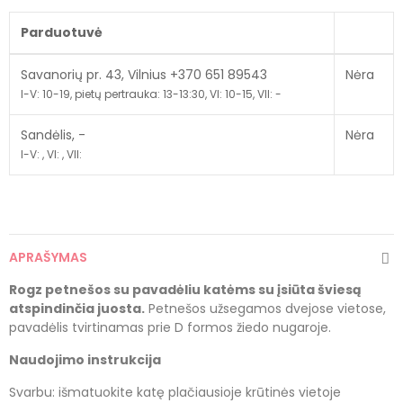
Parduotuvė
Savanorių pr. 43, Vilnius +370 651 89543
Nėra
I-V: 10-19, pietų pertrauka: 13-13:30, VI: 10-15, VII: -
Sandėlis, -
Nėra
I-V: , VI: , VII:
APRAŠYMAS
Rogz petnešos su pavadėliu katėms su įsiūta šviesą
atspindinčia juosta.
Petnešos užsegamos dvejose vietose,
pavadėlis tvirtinamas prie D formos žiedo nugaroje.
Naudojimo instrukcija
Svarbu: išmatuokite katę plačiausioje krūtinės vietoje