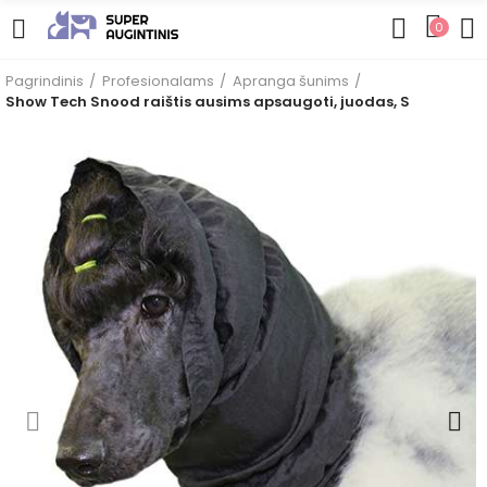
0
Pagrindinis
Profesionalams
Apranga šunims
Show Tech Snood raištis ausims apsaugoti, juodas, S