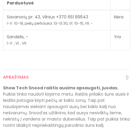
Parduotuvė
Savanorių pr. 43, Vilnius +370 651 89543
Nėra
I-V: 10-19, pietų pertrauka: 13-13:30, VI: 10-15, VII: -
Sandėlis, -
Yra
I-V: , VI: , VII:
APRAŠYMAS
Show Tech Snood raištis ausims apsaugoti, juodas.
Puikiai tinka naudoti kirpimo metu. Raištis prilaiko šuns ausis ir
leidžia patogiai kirpti pečių ar kaklo zoną. Taip pat
naudojamas siekiant apsaugoti ausų bei kaklo kailį nuo
nešvarumų. Snood‘as užtikrina, kad ausys nesivilktų žeme,
nekristų į vandens ar maisto dubenėlius. Taip pat puikiai tinka
norint išlaikyti nepriekaištingą parodinio šuns kailį.