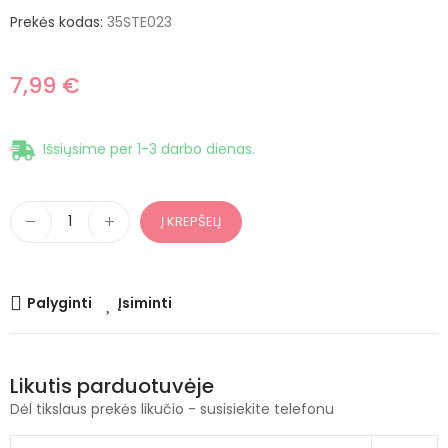
Prekės kodas:
35STE023
7,99 €
Išsiųsime per 1-3 darbo dienas.
Į KREPŠELĮ
Palyginti
Įsiminti
Likutis parduotuvėje
Dėl tikslaus prekės likučio - susisiekite telefonu