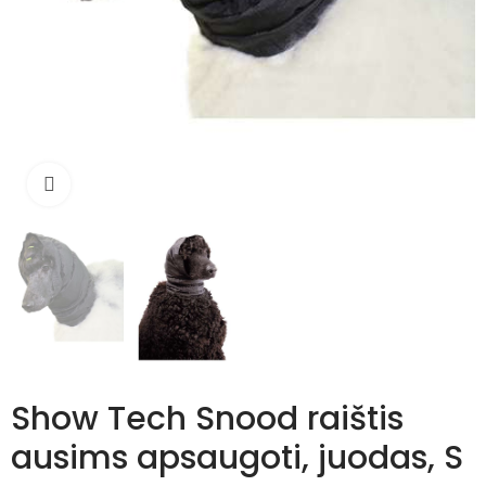
Išdidinti
Show Tech Snood raištis
ausims apsaugoti, juodas, S