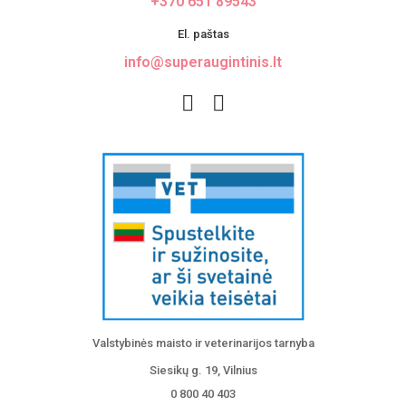
+370 651 89543
El. paštas
info@superaugintinis.lt
Valstybinės maisto ir veterinarijos tarnyba
Siesikų g. 19, Vilnius
0 800 40 403