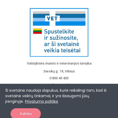
Valstybinės maisto ir veterinarijos tarnyba
Siesikų g. 19, Vilnius
0 800 40 403
info@vmvt.lt
Ši svetainė naudoja slapukus, kurie reikalingi tam, kad ši
www.vmvt.lt
svetainė veiktų tinkamai, ir yra išsaugomi jūsų
įrenginyje.
Privatumo politika
Superaugintinis.lt © 2026. Visos teisės saugomos.
Sutinku