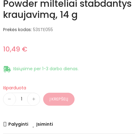
Powder milteliai stabdantys
kraujavimą, 14 g
Prekės kodas:
53STE055
10,49 €
Išsiųsime per 1-3 darbo dienas.
Išparduota
Į KREPŠELĮ
Palyginti
Įsiminti