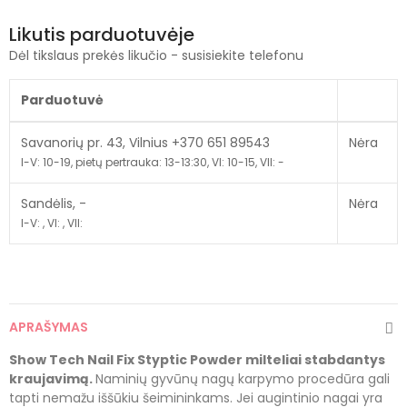
Likutis parduotuvėje
Dėl tikslaus prekės likučio - susisiekite telefonu
Parduotuvė
Savanorių pr. 43, Vilnius +370 651 89543
Nėra
I-V: 10-19, pietų pertrauka: 13-13:30, VI: 10-15, VII: -
Sandėlis, -
Nėra
I-V: , VI: , VII:
APRAŠYMAS
Show Tech Nail Fix Styptic Powder milteliai stabdantys
kraujavimą.
Naminių gyvūnų nagų karpymo procedūra gali
tapti nemažu iššūkiu šeimininkams. Jei augintinio nagai yra