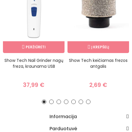
PERŽIŪRĖTI
Į KREPŠELĮ
Show Tech Nail Grinder nagų
Show Tech keičiamas frezos
freza, kraunama USB
antgalis
37,99 €
2,69 €
Informacija
Parduotuvė