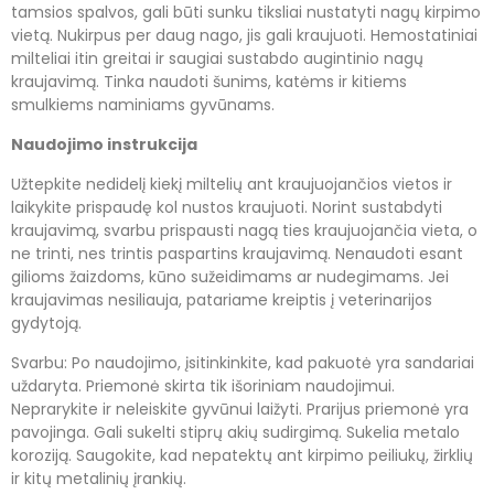
tamsios spalvos, gali būti sunku tiksliai nustatyti nagų kirpimo
vietą. Nukirpus per daug nago, jis gali kraujuoti. Hemostatiniai
milteliai itin greitai ir saugiai sustabdo augintinio nagų
kraujavimą. Tinka naudoti šunims, katėms ir kitiems
smulkiems naminiams gyvūnams.
Naudojimo instrukcija
Užtepkite nedidelį kiekį miltelių ant kraujuojančios vietos ir
laikykite prispaudę kol nustos kraujuoti. Norint sustabdyti
kraujavimą, svarbu prispausti nagą ties kraujuojančia vieta, o
ne trinti, nes trintis paspartins kraujavimą. Nenaudoti esant
gilioms žaizdoms, kūno sužeidimams ar nudegimams. Jei
kraujavimas nesiliauja, patariame kreiptis į veterinarijos
gydytoją.
Svarbu: Po naudojimo, įsitinkinkite, kad pakuotė yra sandariai
uždaryta. Priemonė skirta tik išoriniam naudojimui.
Neprarykite ir neleiskite gyvūnui laižyti. Prarijus priemonė yra
pavojinga. Gali sukelti stiprų akių sudirgimą. Sukelia metalo
koroziją. Saugokite, kad nepatektų ant kirpimo peiliukų, žirklių
ir kitų metalinių įrankių.