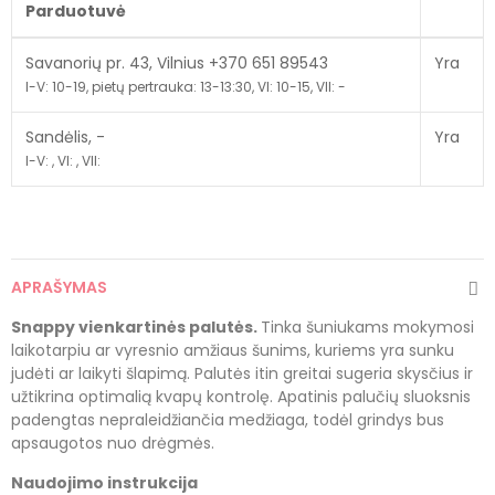
Parduotuvė
Savanorių pr. 43, Vilnius +370 651 89543
Yra
I-V: 10-19, pietų pertrauka: 13-13:30, VI: 10-15, VII: -
Sandėlis, -
Yra
I-V: , VI: , VII:
APRAŠYMAS
Snappy vienkartinės palutės
.
Tinka šuniukams mokymosi
laikotarpiu ar vyresnio amžiaus šunims, kuriems yra sunku
judėti ar laikyti šlapimą. Palutės itin greitai sugeria skysčius ir
užtikrina optimalią kvapų kontrolę. Apatinis palučių sluoksnis
padengtas nepraleidžiančia medžiaga, todėl grindys bus
apsaugotos nuo drėgmės.
Naudojimo instrukcija