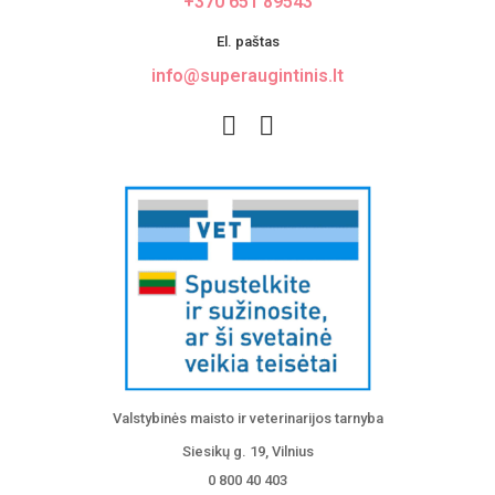
+370 651 89543
El. paštas
info@superaugintinis.lt
Valstybinės maisto ir veterinarijos tarnyba
Siesikų g. 19, Vilnius
0 800 40 403