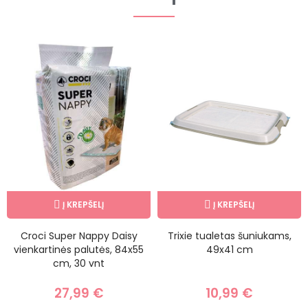
Į KREPŠELĮ
Į KREPŠELĮ
Croci Super Nappy Daisy
Trixie tualetas šuniukams,
vienkartinės palutės, 84x55
49x41 cm
cm, 30 vnt
27,99 €
10,99 €