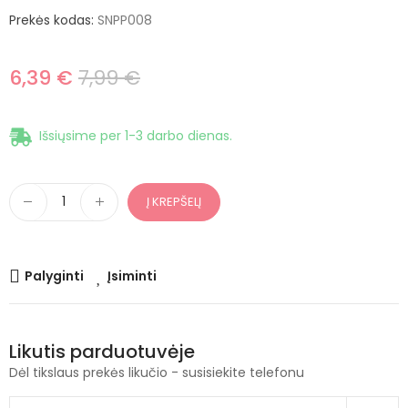
Prekės kodas:
SNPP008
6,39 €
7,99 €
Išsiųsime per 1-3 darbo dienas.
Į KREPŠELĮ
Palyginti
Įsiminti
Likutis parduotuvėje
Dėl tikslaus prekės likučio - susisiekite telefonu