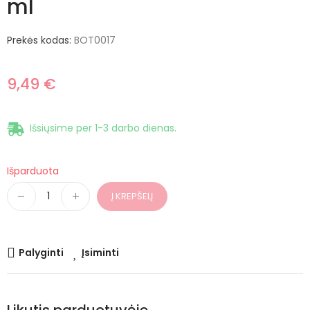
ml
Prekės kodas:
BOT0017
9,49 €
Išsiųsime per 1-3 darbo dienas.
Išparduota
Į KREPŠELĮ
Palyginti
Įsiminti
Likutis parduotuvėje