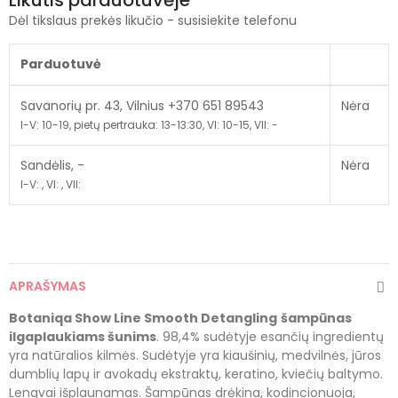
Dėl tikslaus prekės likučio - susisiekite telefonu
Parduotuvė
Savanorių pr. 43, Vilnius +370 651 89543
Nėra
I-V: 10-19, pietų pertrauka: 13-13:30, VI: 10-15, VII: -
Sandėlis, -
Nėra
I-V: , VI: , VII:
APRAŠYMAS
Botaniqa Show Line Smooth Detangling
šampūnas
ilgaplaukiams šunims
. 98,4% sudėtyje esančių ingredientų
yra natūralios kilmės. Sudėtyje yra kiaušinių, medvilnės, jūros
dumblių lapų ir avokadų ekstraktų, keratino, kviečių baltymo.
Lengvai išplaunamas. Šampūnas drėkina, kodincionuoja,