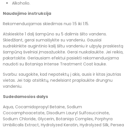
Alkoholio.
Naudojimo instrukcija
Rekomenduojamas skiedimas nuo 1:5 iki 1:15.
Atskieskite 1 dalį šampūno su 5 dalimis šilto vandens.
Skiedžiant, gerai sumaišykite su vandeniu. Gausiai
sudrėkinkite augintinio kailį šiltu vandeniu ir užpylę praskiestą
šampūną švelniai įmasažuokite. Gerai nuskalaukite. Jei reikia,
pakartokite. Geriausiam efektui pasiekti rekomenduojama
naudoti su Botaniqa Intense Treatment Coat kauke.
Svarbu: saugokite, kad nepatektų į akis, ausis ir kitas jautrias
vietas. Jei taip atsitiktų, nedelsiant praplaukite drungnu
vandeniu.
Sudedamosios dalys
Aqua, Cocamidopropyl Betaine, Sodium
Cocoamphoacetate, Disodium Lauryl Sulfosuccinate,
Sodium Chloride, Glycerin, Botaniqa Complex, Porphyra
Umbilicalis Extract, Hydrolyzed Keratin, Hydrolyzed Silk, Persea