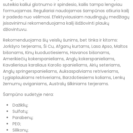
suteikia kailiui glotnumo ir spindesio, kailis tampa lengviau
formuojamas. Reguliariai naudojamas šampūnas atkuria kailį
ir padeda nuo vėlimosi. Efektyviausiam naudingųjų medžiagų
įsisavinimui rekomenduojama kailį išdžiovinti plaukų
džiovintuvu.
Rekomenduojama šių veislių šunims, bet tinka ir kitoms:
Jorkšyro terjerams, Ši Cu, Afganų kurtams, Lasa Apso, Maltos
bišonams, Kinų kuoduotiesiems, Havanos bišonams,
Amerikiečių kokerspanieliams, Anglų kokerspanieliams,
Kavalieriaus karaliaus Karolio spanieliams, Airių seteriams,
Anglų springerspanieliams, Auksaspalviams retriveriams,
Lygiaplaukiams retriveriams, Barzdotiesiems koliams, Lenkų
žemumų aviganiams, Australų šilkiniams terjerams.
Šampūno sudėtyje nėra:
Dažiklių;
Sulfatų;
Parabenų;
PEG;
Silikonų;