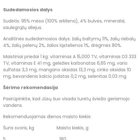
Sudedamosios dalys
Sudėtis: 95% mėsa (100% arkliena), 4% bulvės, mineralai,
saulėgrąžų aliejus.
Analitinės sudedamosios dalys: žalių baltymų 11%, žalių riebalų
4%, žalių pelenų 2%, žalios ląstelienos 1%, drėgmės 80%.
Maistiniai priedai 1 kg: vitaminas A 15,000 TV, vitaminas D3 333
TV, vitaminas E 41 mg, geležies karbonatas 6,65 mg, vario
sulfatas 3,3 mg, mangano oksidas 13,3 mg, cinko oksidas 10
mg, bevandenis kalcio jodatas 0,2 mg, selenitas 0.03 mg.
Šėrimo rekomendacija
Pasirūpinkite, kad Jūsų šuo visada turėtų šviežio geriamojo
vandens.
Rekomenduojamas dienos maisto kiekis:
Šuns svoris, kg
Maisto kiekis, g
5
180