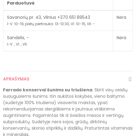
Parduotuvė
Savanorių pr. 43, Vilnius +370 651 89543
Nėra
I-V: 10-19, pietų pertrauka: 13-13:30, VI: 10-15, VII: -
Sandėlis, -
Nėra
I-V: , VI: , VII:
APRAŠYMAS
Farrado konservai šunims su triušiena
. Skirti visų veislių
suaugusiems šunims. Itin aukštos kokybės, vieno baltymo
(sudėtyje 100% triušiena) visavertis maistas, ypač
rekomenduojamas alergiškiems ir jautraus virškinimo
augintiniams. Pagamintas tik iš šviežios mėsos ir vertingų
subproduktų. Sudėtyje nėra sojos, grūdų, dirbtinių
konservantų, skonio stipriklių ir dažiklių. Praturtintas vitaminais
ir mineralais.