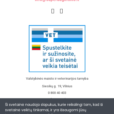
Valstybinės maisto ir veterinarijos tarnyba
Siesikų g. 19, Vilnius
0 800 40 403
info@vmvt.lt
Ši svetainė naudoja slapukus, kurie reikalingi tam, kad ši
www.vmvt.lt
svetainė veiktų tinkamai, ir yra išsaugomi jūsų