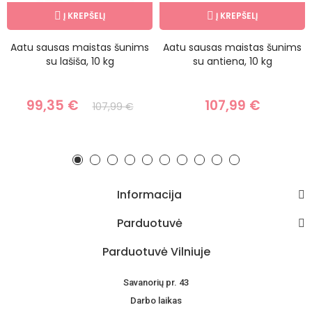
Į KREPŠELĮ
Į KREPŠELĮ
Aatu sausas maistas šunims
Aatu sausas maistas šunims
su lašiša, 10 kg
su antiena, 10 kg
99,35 €
107,99 €
107,99 €
Informacija
Parduotuvė
Parduotuvė Vilniuje
Savanorių pr. 43
Darbo laikas