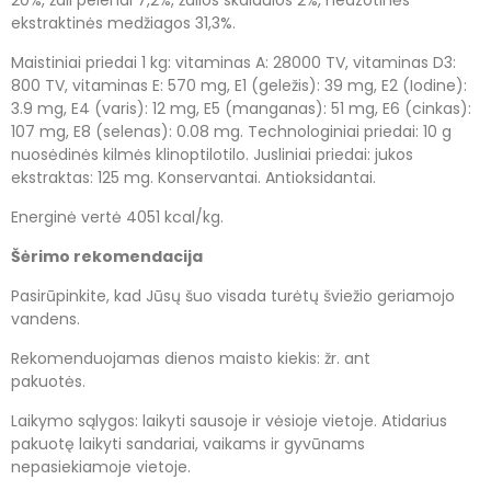
ekstraktinės medžiagos 31,3%.
Maistiniai priedai 1 kg: vitaminas A: 28000 TV, vitaminas D3:
800 TV, vitaminas E: 570 mg, E1 (geležis): 39 mg, E2 (Iodine):
3.9 mg, E4 (varis): 12 mg, E5 (manganas): 51 mg, E6 (cinkas):
107 mg, E8 (selenas): 0.08 mg. Technologiniai priedai: 10 g
nuosėdinės kilmės klinoptilotilo. Jusliniai priedai: jukos
ekstraktas: 125 mg. Konservantai. Antioksidantai.
Energinė vertė 4051 kcal/kg.
Šėrimo rekomendacija
Pasirūpinkite, kad Jūsų šuo visada turėtų šviežio geriamojo
vandens.
Rekomenduojamas dienos maisto kiekis: žr. ant
pakuotės.
Laikymo sąlygos: laikyti sausoje ir vėsioje vietoje. Atidarius
pakuotę laikyti sandariai, vaikams ir gyvūnams
nepasiekiamoje vietoje.