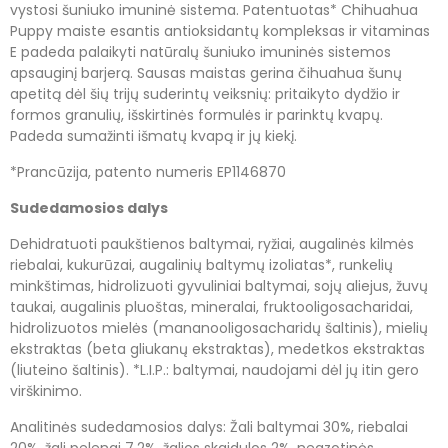
vystosi šuniuko imuninė sistema. Patentuotas* Chihuahua
Puppy maiste esantis antioksidantų kompleksas ir vitaminas
E padeda palaikyti natūralų šuniuko imuninės sistemos
apsauginį barjerą. Sausas maistas gerina čihuahua šunų
apetitą dėl šių trijų suderintų veiksnių: pritaikyto dydžio ir
formos granulių, išskirtinės formulės ir parinktų kvapų.
Padeda sumažinti išmatų kvapą ir jų kiekį.
*Prancūzija, patento numeris EP1146870
Sudedamosios dalys
Dehidratuoti paukštienos baltymai, ryžiai, augalinės kilmės
riebalai, kukurūzai, augalinių baltymų izoliatas*, runkelių
minkštimas, hidrolizuoti gyvuliniai baltymai, sojų aliejus, žuvų
taukai, augalinis pluoštas, mineralai, fruktooligosacharidai,
hidrolizuotos mielės (mananooligosacharidų šaltinis), mielių
ekstraktas (beta gliukanų ekstraktas), medetkos ekstraktas
(liuteino šaltinis). *L.I.P.: baltymai, naudojami dėl jų itin gero
virškinimo.
Analitinės sudedamosios dalys: Žali baltymai 30%, riebalai
20%, žali pelenai 7,2%, žalios skaidulos 2%, neazotinės