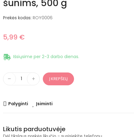
šunims, 500 g
Prekės kodas:
ROY0006
5,99 €
Išsiųsime per 2-3 darbo dienas.
Į KREPŠELĮ
Palyginti
Įsiminti
Likutis parduotuvėje
Dėl tikslaus prekės likučio - susisiekite telefonu