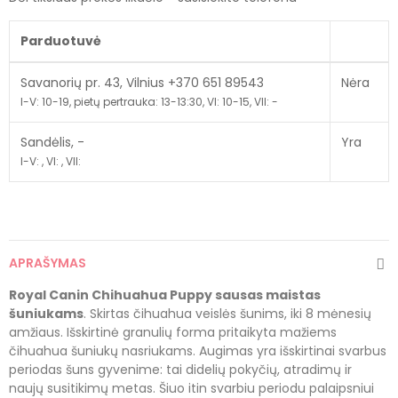
Parduotuvė
Savanorių pr. 43, Vilnius +370 651 89543
Nėra
I-V: 10-19, pietų pertrauka: 13-13:30, VI: 10-15, VII: -
Sandėlis, -
Yra
I-V: , VI: , VII:
APRAŠYMAS
Royal Canin Chihuahua Puppy sausas maistas
šuniukams
. Skirtas čihuahua veislės šunims, iki 8 mėnesių
amžiaus. Išskirtinė granulių forma pritaikyta mažiems
čihuahua šuniukų nasriukams. Augimas yra išskirtinai svarbus
periodas šuns gyvenime: tai didelių pokyčių, atradimų ir
naujų susitikimų metas. Šiuo itin svarbiu periodu palaipsniui