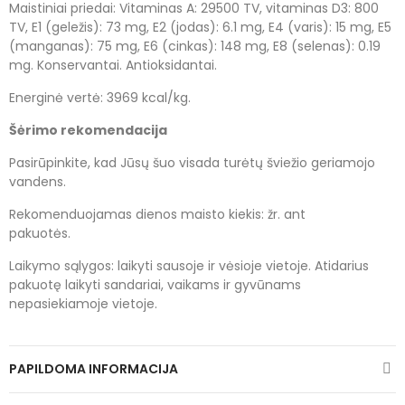
Maistiniai priedai: Vitaminas A: 29500 TV, vitaminas D3: 800
TV, E1 (geležis): 73 mg, E2 (jodas): 6.1 mg, E4 (varis): 15 mg, E5
(manganas): 75 mg, E6 (cinkas): 148 mg, E8 (selenas): 0.19
mg. Konservantai. Antioksidantai.
Energinė vertė: 3969 kcal/kg.
Šėrimo rekomendacija
Pasirūpinkite, kad Jūsų šuo visada turėtų šviežio geriamojo
vandens.
Rekomenduojamas dienos maisto kiekis: žr. ant
pakuotės.
Laikymo sąlygos: laikyti sausoje ir vėsioje vietoje. Atidarius
pakuotę laikyti sandariai, vaikams ir gyvūnams
nepasiekiamoje vietoje.
PAPILDOMA INFORMACIJA