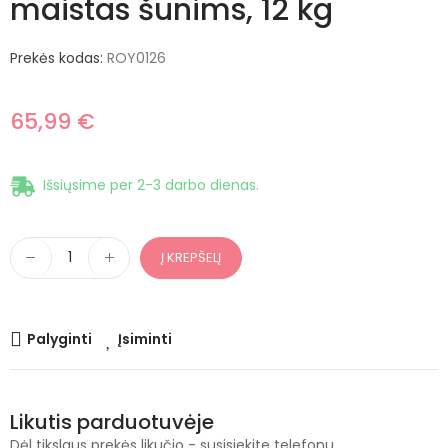
maistas šunims, 12 kg
Prekės kodas:
ROY0126
65,99 €
Išsiųsime per 2-3 darbo dienas.
Į KREPŠELĮ
Palyginti
Įsiminti
Likutis parduotuvėje
Dėl tikslaus prekės likučio - susisiekite telefonu