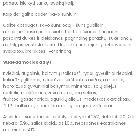
padėtų išlaikyti tankų, sveiką kailį.
Kaip dar galite padėti savo šuniui?
Galite apsaugoti savo šuns odą – šuns guolis ir
mėgstamiausia poilsio vieta turi būti švarūs. Tai padės
pašalinti dulkes ir pleiskanas, pagrindinę parazitų, sukeliančių
niežulį, priežastį. Jei turite klausimų ar abejonių dėl savo šuns
sveikatos, kreipkitės į veterinarą.
Sudedamosios dalys
Kviečiai, augalinių baltymų izoliatas*, ryžiai, gyvūliniai riebalai,
kukurūzų glitimas, kukurūzai, lukštentos avižos, mineralai,
hidrolizuoti gyvūniniai baltymai, mineralai, sojų aliejus,
runkelių minkštimas, žuvų taukai, linų sėklos,
fruktooligosacharidai, agurklių aliejus, medetkos ekstraktas.
*L.I.P.: baltymai, naudojami dėl jų itin gero virškinimo.
Analitinės sudedamosios dalys: baltymai 25%, riebalai 17%, žali
riebalai 5,9%, žalios skaidulos 1,6%, neazotinės ekstraktinės
medžiagos 41%.