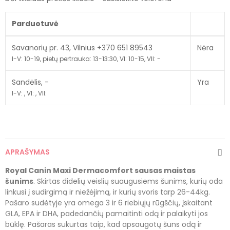
Parduotuvė
Savanorių pr. 43, Vilnius +370 651 89543
Nėra
I-V: 10-19, pietų pertrauka: 13-13:30, VI: 10-15, VII: -
Sandėlis, -
Yra
I-V: , VI: , VII:
APRAŠYMAS
Royal Canin Maxi Dermacomfort sausas maistas
šunims
. Skirtas didelių veislių suaugusiems šunims, kurių oda
linkusi į sudirgimą ir niežėjimą, ir kurių svoris tarp 26-44kg.
Pašaro sudėtyje yra omega 3 ir 6 riebiųjų rūgščių, įskaitant
GLA, EPA ir DHA, padedančių pamaitinti odą ir palaikyti jos
būklę. Pašaras sukurtas taip, kad apsaugotų šuns odą ir