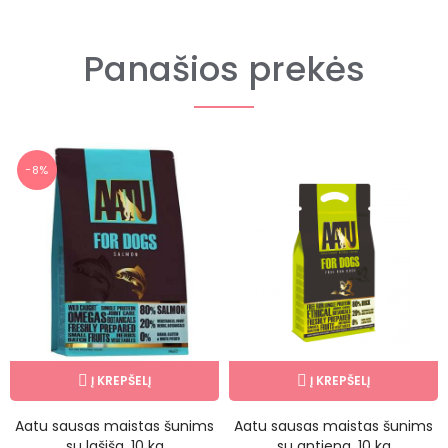
Panašios prekės
−8%
Į KREPŠELĮ
Į KREPŠELĮ
Aatu sausas maistas šunims
Aatu sausas maistas šunims
su lašiša, 10 kg
su antiena, 10 kg