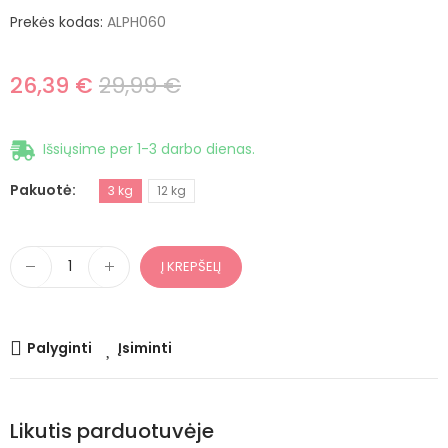
Prekės kodas:
ALPH060
26,39 €
29,99 €
Išsiųsime per 1-3 darbo dienas.
Pakuotė
3 kg
12 kg
Į KREPŠELĮ
Palyginti
Įsiminti
Likutis parduotuvėje