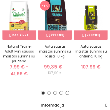
−8%
PASIRINKTI
Į KREPŠELĮ
Į KREPŠELĮ
Natural Trainer
Aatu sausas
Aatu sausas
Adult Mini sausas
maistas šunims su
maistas šunims su
maistas šunims su
lašiša, 10 kg
antiena, 10 kg
jautiena
7,99 € -
99,35 €
107,99 €
41,99 €
107,99 €
Informacija