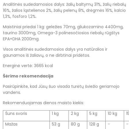
Analitinės sudedamosios dalys: žalių baltymų 31%, žalių riebalų
16%, žalios ląstelienos 2%, žalių pelenų 8%, drėgmės 16%, kalcio
1,3%, fosforo 1,2%.
Maistiniai priedai 1 kg: geležies 70mg, gliukozamino 4400mg,
taurino 3000mg, Omega-3 polinesočiosios riebalų rūgštys
EPA+DHA 2000mg.
Visos analitinės sudedamosios dalys yra natūralios ir
gaunamos iš žaliavų, o ne dirbtinai pridėtos.
Energinė vertė: 3665 kcal
Šėrimo rekomendacija
Pasirūpinkite, kad Jūsų šuo visada turėtų šviežio geriamojo
vandens.
Rekomenduojamas dienos maisto kiekis:
Šuns svoris
1 kg
2 kg
5 kg
10 kg
1
Mažas
53 g
80 g
128 g
-
-