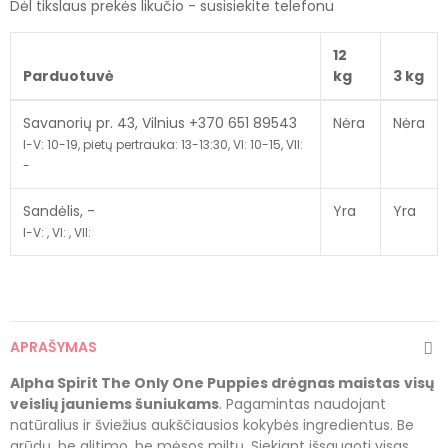
Dėl tikslaus prekės likučio - susisiekite telefonu
12
Parduotuvė
kg
3 kg
Savanorių pr. 43, Vilnius +370 651 89543
Nėra
Nėra
I-V: 10-19, pietų pertrauka: 13-13:30, VI: 10-15, VII:
-
Sandėlis, -
Yra
Yra
I-V: , VI: , VII:
APRAŠYMAS
Alpha Spirit The Only One Puppies drėgnas maistas
visų
veislių jauniems šuniukams
. Pagamintas naudojant
natūralius ir šviežius aukščiausios kokybės ingredientus. Be
grūdų, be glitimo, be mėsos miltų. Siekiant išsaugoti visas