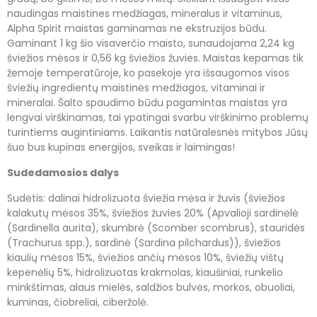
naudingas maistines medžiagas, mineralus ir vitaminus,
Alpha Spirit maistas gaminamas ne ekstruzijos būdu.
Gaminant 1 kg šio visaverčio maisto, sunaudojama 2,24 kg
šviežios mėsos ir 0,56 kg šviežios žuvies. Maistas kepamas tik
žemoje temperatūroje, ko pasekoje yra išsaugomos visos
šviežių ingredientų maistinės medžiagos, vitaminai ir
mineralai. Šalto spaudimo būdu pagamintas maistas yra
lengvai virškinamas, tai ypatingai svarbu virškinimo problemų
turintiems augintiniams. Laikantis natūralesnės mitybos Jūsų
šuo bus kupinas energijos, sveikas ir laimingas!
Sudedamosios dalys
Sudėtis: dalinai hidrolizuota šviežia mėsa ir žuvis (šviežios
kalakutų mėsos 35%, šviežios žuvies 20% (Apvalioji sardinėlė
(Sardinella aurita), skumbrė (Scomber scombrus), stauridės
(Trachurus spp.), sardinė (Sardina pilchardus)), šviežios
kiaulių mėsos 15%, šviežios ančių mėsos 10%, šviežių vištų
kepenėlių 5%, hidrolizuotas krakmolas, kiaušiniai, runkelio
minkštimas, alaus mielės, saldžios bulvės, morkos, obuoliai,
kuminas, čiobreliai, ciberžolė.