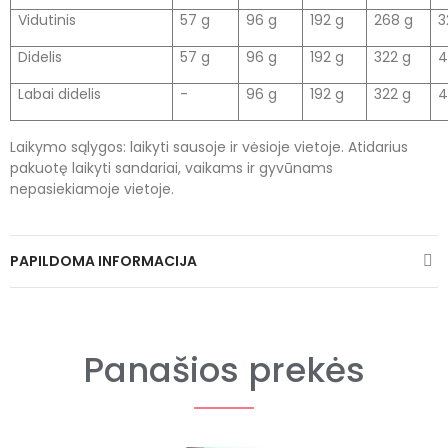
Vidutinis
57 g
96 g
192 g
268 g
3
Didelis
57 g
96 g
192 g
322 g
4
Labai didelis
-
96 g
192 g
322 g
4
Laikymo sąlygos: laikyti sausoje ir vėsioje vietoje. Atidarius
pakuotę laikyti sandariai, vaikams ir gyvūnams
nepasiekiamoje vietoje.
PAPILDOMA INFORMACIJA
Panašios prekės