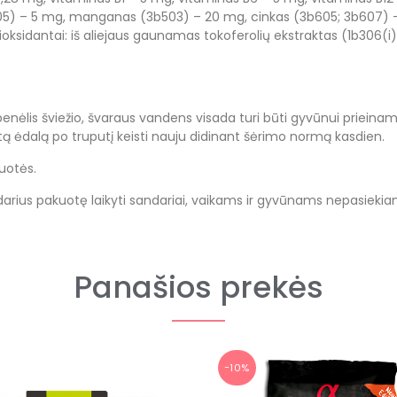
405) – 5 mg, manganas (3b503) – 20 mg, cinkas (3b605; 3b607) –
ioksidantai: iš aliejaus gaunamas tokoferolių ekstraktas (1b306(i
ubenėlis šviežio, švaraus vandens visada turi būti gyvūnui priei
stą ėdalą po truputį keisti nauju didinant šėrimo normą kasdien.
uotės.
Atidarius pakuotę laikyti sandariai, vaikams ir gyvūnams nepasiekia
Panašios prekės
−10%