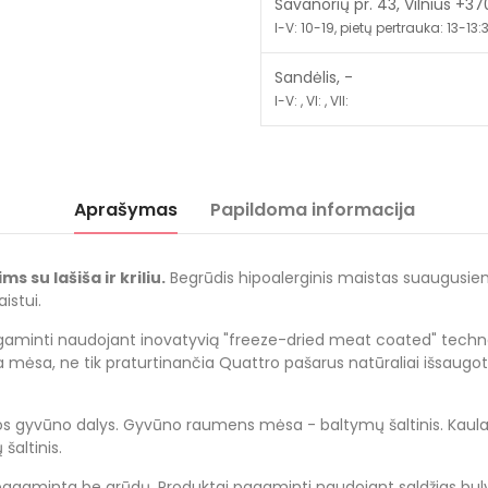
Savanorių pr. 43, Vilnius +3
I-V: 10-19, pietų pertrauka: 13-13:30
Sandėlis, -
I-V: , VI: , VII:
Aprašymas
Papildoma informacija
 su lašiša ir kriliu
.
Begrūdis hipoalerginis maistas suaugusiems 
istui.
minti naudojant inovatyvią "freeze-dried meat coated" technolo
a mėsa, ne tik praturtinančia Quattro pašarus natūraliai išsaugo
vūno dalys. Gyvūno raumens mėsa - baltymų šaltinis. Kaulai - ka
šaltinis.
a pagaminta be grūdų. Produktai pagaminti naudojant saldžias bul