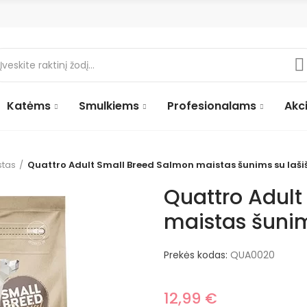
Katėms
Smulkiems
Profesionalams
Akci
stas
Quattro Adult Small Breed Salmon maistas šunims su lašiša
Quattro Adult
maistas šunims
Prekės kodas:
QUA0020
12,99 €