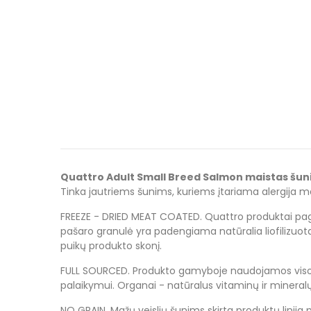
Quattro Adult Small Breed Salmon maistas šunims
Tinka
jautriems šunims, kuriems įtariama alergija ma
FREEZE - DRIED MEAT COATED. Quattro produktai paga
pašaro granulė yra padengiama natūralia liofilizuot
puikų produkto skonį.
FULL SOURCED. Produkto gamyboje naudojamos visos gy
palaikymui. Organai - natūralus vitaminų ir mineralų 
NO GRAIN. Mažų veislių šunims skirta produktų linij