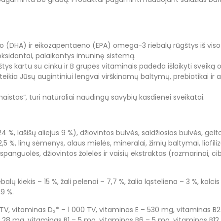
 (DHA) ir eikozapentaeno (EPA) omega-3 riebalų rūgštys iš viso A
ioksidantai, palaikantys imuninę sistemą.
 kartu su cinku ir B grupės vitaminais padeda išlaikyti sveiką odą,
eikia Jūsų augintiniui lengvai virškinamų baltymų, prebiotikai ir a
istas“, turi natūraliai naudingų savybių kasdienei sveikatai.
4 %, lašišų aliejus 9 %), džiovintos bulvės, saldžiosios bulvės, geltoniej
5 %, linų sėmenys, alaus mielės, mineralai, žirnių baltymai, liofilizu
panguolės, džiovintos žolelės ir vaisių ekstraktas (rozmarinai, cib
kiekis – 15 %, žali pelenai – 7,7 %, žalia ląsteliena – 3 %, kalcis – 
9 %.
00 TV, vitaminas D₃* – 1 000 TV, vitaminas E – 530 mg, vitaminas 
8 mg, vitaminas B1 – 5 mg, vitaminas B6 – 5 mg, vitaminas B12 – 