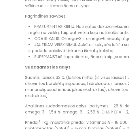
viškinimo sistemos šuns mitybai.
Pagrindinės savybės:
PRATURTINTAS KRILIU. Natūralios dokozaheksaeno
regėjimo veiklą, taip pat veikia kaip natūralūs ant
ODA IR KAILIS. Omega-3 ir omega-6 riebalų rūgštys
JAUTRIAM VIRŠKINIMUI. Aukštos kokybės lašiša sut
ir padeda palaikyti tinkamą išmatų kokybę.
SUPERMAISTAS. Ingredientai, žinomi kaip „superma
Sudedamosios dalys
Sudėtis: lašišos 33 % (lašišos miltai (iš visos lašišos) 2
džiovintos burokėlių išspaudos, hidrolizuotos lašišos 2,
mananoligosacharidai, jukos ekstraktas), džiovintos s
ekstraktas).
Analitinės sudedamosios dalys: baltymas – 26 %, riebalų 
omega-3 – 1,54 %, omega-6 – 2,56 %, DHA ir EPA – 2,
Priedai/ 1 kg: maistiniai priedai: vitaminas A – 18 0
pantotenatas (3a841) – 15 mg, biotinas (3a880) – 0,2