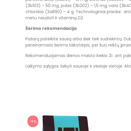
(3b103) – 50 mg, jodas (3b202) – 1,5 mg, varis (3b
chloridas (3a890) – 4 g. Technologiniai priedai: ant
metu naudoti ir vitaminą D2
Šėrimo rekomendacija
Pašarą pateikite sausą arba šiek tiek sudrėkintą. D
pereinamasis šėrimo laikotarpis, per kurį reiktų įpra
Rekomenduojamas dienos maisto kiekis: Žr. ant pak
Laikymo sąlygos: laikyti sausoje ir vėsioje vietoje. 
−8%