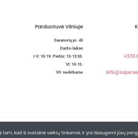
Parduotuvė Vilniuje
K
Savanorių pr. 43
Darbo laikas
+370 
I-V: 10-19. Pietūs: 13-13:30.
VI: 10-15.
info@superaug
VII: nedirbame
i tam, kad ši svetainė veiktų tinkamai, ir yra išsaugomi jūsų įreng