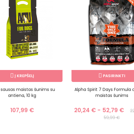
Į KREPŠELĮ
PASIRINKTI
 sausas maistas šunims su
Alpha Spirit 7 Days Formula
antiena, 10 kg
maistas šunims
107,99 €
20,24 € - 52,79 €
2
59,99 €