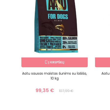
Į KREPŠELĮ
 maistas
Aatu sausas maistas šunims su lašiša,
Aatu
g
10 kg
99,35 €
107,99 €