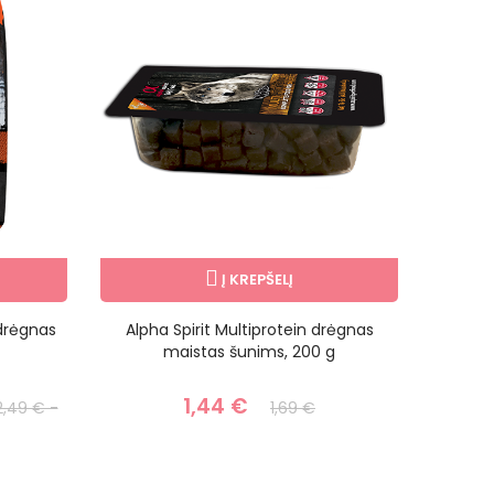
Į KREPŠELĮ
 drėgnas
Alpha Spirit Multiprotein drėgnas
Alpha S
maistas šunims, 200 g
1,44 €
2,49 € -
1,69 €