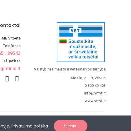
ontaktai
MB Vitpeta
Telefonas
651 89543
El. paštas
intinis.lt
Valstybinės maisto ir veterinarijos tarnyba
Siesikų g. 19, Vilnius
0 800 40 403
info@vmvt.lt
www.vmvt.lt
inyje.
Privatumo politika
Sutinku