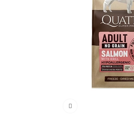
Išdidinti