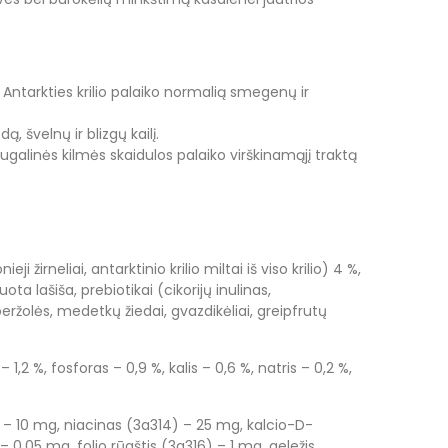
ntarkties krilio palaiko normalią smegenų ir
 švelnų ir blizgų kailį.
ugalinės kilmės skaidulos palaiko virškinamąjį traktą
i žirneliai, antarktinio krilio miltai iš viso krilio) 4 %,
ota lašiša, prebiotikai (cikorijų inulinas,
eržolės, medetkų žiedai, gvazdikėliai, greipfrutų
1,2 %, fosforas – 0,9 %, kalis – 0,6 %, natris – 0,2 %,
B2 – 10 mg, niacinas (3a314) – 25 mg, kalcio-D-
0,05 mg, folio rūgštis (3a316) – 1 mg, geležis