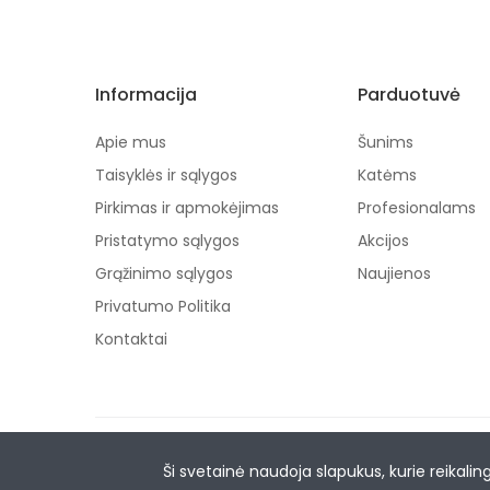
Informacija
Parduotuvė
Apie mus
Šunims
Taisyklės ir sąlygos
Katėms
Pirkimas ir apmokėjimas
Profesionalams
Pristatymo sąlygos
Akcijos
Grąžinimo sąlygos
Naujienos
Privatumo Politika
Kontaktai
Superaugintinis.lt © 2026. Visos teisės saugomos.
Ši svetainė naudoja slapukus, kurie reikaling