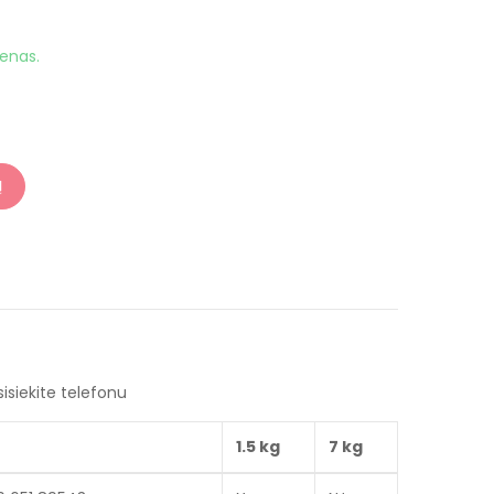
ienas.
Į
sisiekite telefonu
1.5 kg
7 kg