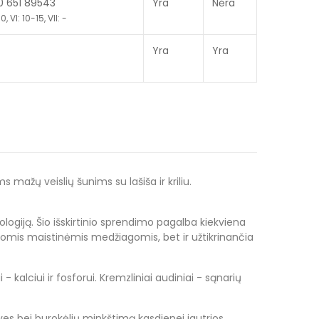
70 651 89543
Yra
Nėra
, VI: 10-15, VII: -
Yra
Yra
mažų veislių šunims su lašiša ir kriliu.
giją. Šio išskirtinio sprendimo pagalba kiekviena
tomis maistinėmis medžiagomis, bet ir užtikrinančia
lciui ir fosforui. Kremzliniai audiniai - sąnarių
ves bei burokėlių minkštimą kasdienei jautrios