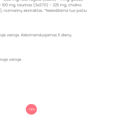
 100 mg, taurinas (3a370) – 325 mg, cholino
)), rozmarinų ekstraktas. *Neleidžiama tuo pačiu
namoje vietoje. Rekomenduojamas 5 dienų
moje vietoje.
−15%
−15%