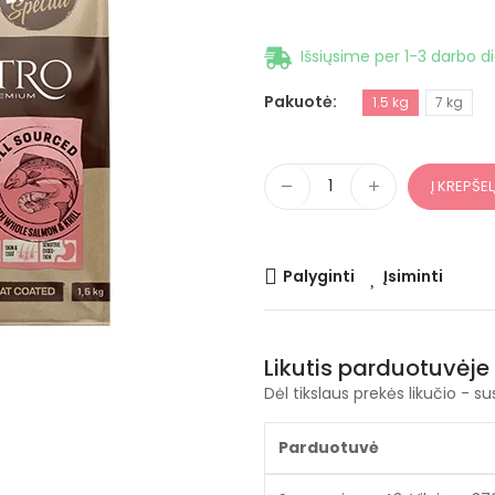
Išsiųsime per 1-3 darbo d
Pakuotė
1.5 kg
7 kg
Į KREPŠEL
Palyginti
Įsiminti
Likutis parduotuvėje
Dėl tikslaus prekės likučio - su
Parduotuvė