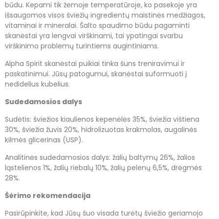
būdu. Kepami tik žemoje temperatūroje, ko pasekoje yra
išsaugomos visos šviežių ingredientų maistinės medžiagos,
vitaminai ir mineralai. Šalto spaudimo būdu pagaminti
skanėstai yra lengvai virškinami, tai ypatingai svarbu
virškinimo problemų turintiems augintiniams.
Alpha Spirit skanėstai puikiai tinka šuns treniravimui ir
paskatinimui. Jūsų patogumui, skanėstai suformuoti į
nedidelius kubelius.
Sudedamosios dalys
Sudėtis: šviežios kiaulienos kepenėlės 35%, šviežia vištiena
30%, šviežia žuvis 20%, hidrolizuotas krakmolas, augalinės
kilmės glicerinas (USP).
Analitinės sudedamosios dalys: žalių baltymų 26%, žalios
ląstelienos 1%, žalių riebalų 10%, žalių pelenų 6,5%, drėgmės
28%.
Šėrimo rekomendacija
Pasirūpinkite, kad Jūsų šuo visada turėtų šviežio geriamojo