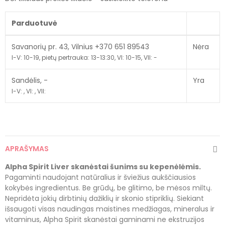
Parduotuvė
Savanorių pr. 43, Vilnius +370 651 89543
Nėra
I-V: 10-19, pietų pertrauka: 13-13:30, VI: 10-15, VII: -
Sandėlis, -
Yra
I-V: , VI: , VII:
APRAŠYMAS
Alpha Spirit Liver skanėstai šunims su kepenėlėmis.
Pagaminti naudojant natūralius ir šviežius aukščiausios
kokybės ingredientus. Be grūdų, be glitimo, be mėsos miltų.
Nepridėta jokių dirbtinių dažiklių ir skonio stipriklių. Siekiant
išsaugoti visas naudingas maistines medžiagas, mineralus ir
vitaminus, Alpha Spirit skanėstai gaminami ne ekstruzijos