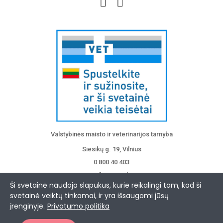
Valstybinės maisto ir veterinarijos tarnyba
Siesikų g. 19, Vilnius
0 800 40 403
info@vmvt.lt
Ši svetainė naudoja slapukus, kurie reikalingi tam, kad ši
www.vmvt.lt
svetainė veiktų tinkamai, ir yra išsaugomi jūsų
įrenginyje.
Privatumo politika