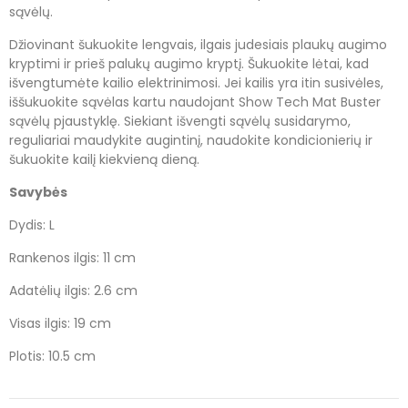
sąvėlų.
Džiovinant šukuokite lengvais, ilgais judesiais plaukų augimo
kryptimi ir prieš palukų augimo kryptį. Šukuokite lėtai, kad
išvengtumėte kailio elektrinimosi. Jei kailis yra itin susivėles,
iššukuokite sąvėlas kartu naudojant Show Tech Mat Buster
sąvėlų pjaustyklę. Siekiant išvengti sąvėlų susidarymo,
reguliariai maudykite augintinį, naudokite kondicionierių ir
šukuokite kailį kiekvieną dieną.
Savybės
Dydis: L
Rankenos ilgis: 11 cm
Adatėlių ilgis: 2.6 cm
Visas ilgis: 19 cm
Plotis: 10.5 cm