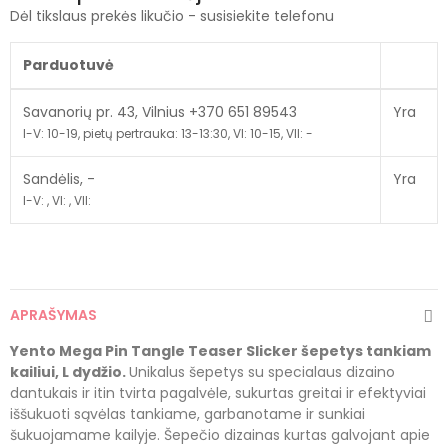
Dėl tikslaus prekės likučio - susisiekite telefonu
Parduotuvė
Savanorių pr. 43, Vilnius +370 651 89543
Yra
I-V: 10-19, pietų pertrauka: 13-13:30, VI: 10-15, VII: -
Sandėlis, -
Yra
I-V: , VI: , VII:
APRAŠYMAS
Yento Mega Pin Tangle Teaser Slicker šepetys tankiam
kailiui, L dydžio.
Unikalus šepetys su specialaus dizaino
dantukais ir itin tvirta pagalvėle, sukurtas greitai ir efektyviai
iššukuoti sąvėlas tankiame, garbanotame ir sunkiai
šukuojamame kailyje. Šepečio dizainas kurtas galvojant apie