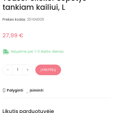
tankiam kailiui, L
Prekės kodas:
25YEN006
27,99 €
Išsiųsime per 1-3 darbo dienas.
Į KREPŠELĮ
Palyginti
Įsiminti
Likutis parduotuvėje