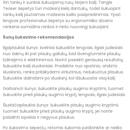
itin tankų ir sunkiai šukuojamą rusų terjero kailį. Tangle
Teaser šepetys turi mažesnį kiekį dantukų, todėl šukuojant
tankų kailį jaučiamas mažesnis kailio pasipriešinimas. Ypač
lengvas profesionalus šepetys su ergonomiško dizaino
rankena sumažina rankos ir riešo nuovargį šukuojant.
Šunų šukavimo rekomendacijos
Ilgaplaukiai šunys: švelniai šukuokite lengvais, ilgais judesiais
nuo šaknų iki pat plaukų galiukų, kad išvengtumėte plaukų
lūžinėjimo ir elektrinimosi. Norint pasiekti geriausią rezultatą,
šukuokite kailį sluoksniais. Pradėkite nuo apatinio, atskirto
sluoksnio, ranka prilaikydami viršutinius, nešukuotus plaukus.
Šukuokite dalindami po sluoksnį, kol iššukuosite visą kailį.
Garbanoti šunys: šukuokite plaukų augimo kryptimi, tuomet
šukuokite prieš plaukų augimo kryptį, lengvais, ilgais judesiais.
Šiurkščiaplaukiai šunys: šukuokite plaukų augimo kryptimi,
tuomet šukuokite prieš plaukų augimo kryptį, jei norite
pašalinti sąvėlas ir negyvus plaukus.
Po šukavimo šepečiu, retomis šukomis patikrinkite ar neliko