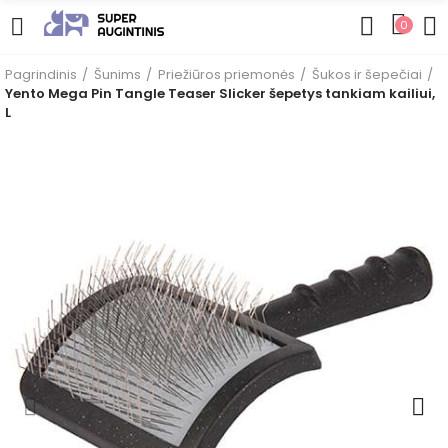
0
Pagrindinis
Šunims
Priežiūros priemonės
Šukos ir šepečiai
Yento Mega Pin Tangle Teaser Slicker šepetys tankiam kailiui,
L