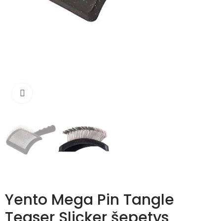
Išdidinti
Yento Mega Pin Tangle
Teaser Slicker šepetys