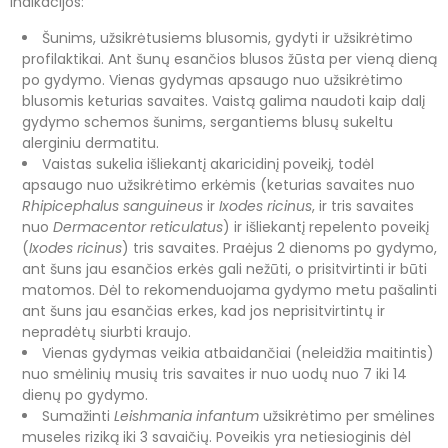
Indikacijos:
Šunims, užsikrėtusiems blusomis, gydyti ir užsikrėtimo
profilaktikai. Ant šunų esančios blusos žūsta per vieną dieną
po gydymo. Vienas gydymas apsaugo nuo užsikrėtimo
blusomis keturias savaites. Vaistą galima naudoti kaip dalį
gydymo schemos šunims, sergantiems blusų sukeltu
alerginiu dermatitu.
Vaistas sukelia išliekantį akaricidinį poveikį, todėl
apsaugo nuo užsikrėtimo erkėmis (keturias savaites nuo
Rhipicephalus sanguineus
ir
Ixodes ricinus
, ir tris savaites
nuo
Dermacentor reticulatus
) ir išliekantį repelento poveikį
(
Ixodes ricinus
) tris savaites. Praėjus 2 dienoms po gydymo,
ant šuns jau esančios erkės gali nežūti, o prisitvirtinti ir būti
matomos. Dėl to rekomenduojama gydymo metu pašalinti
ant šuns jau esančias erkes, kad jos neprisitvirtintų ir
nepradėtų siurbti kraujo.
Vienas gydymas veikia atbaidančiai (neleidžia maitintis)
nuo smėlinių musių tris savaites ir nuo uodų nuo 7 iki 14
dienų po gydymo.
Sumažinti
Leishmania infantum
užsikrėtimo per smėlines
museles riziką iki 3 savaičių. Poveikis yra netiesioginis dėl