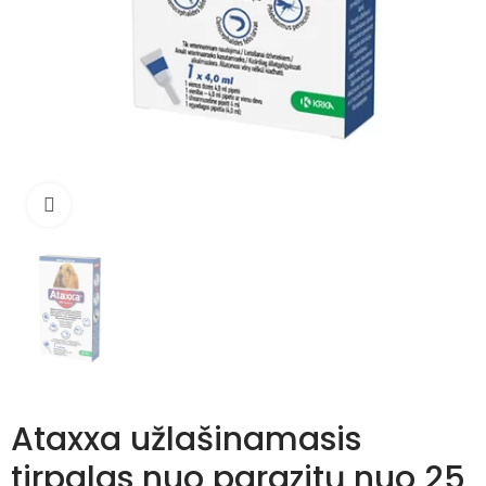
Išdidinti
Ataxxa užlašinamasis
tirpalas nuo parazitų nuo 25