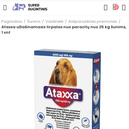
0
Pagrindinis
Šunims
Vaistinėlė
Antiparazitinės priemonės
Ataxxa užlašinamasis tirpalas nuo parazitų nuo 25 kg šunims,
1 vnt