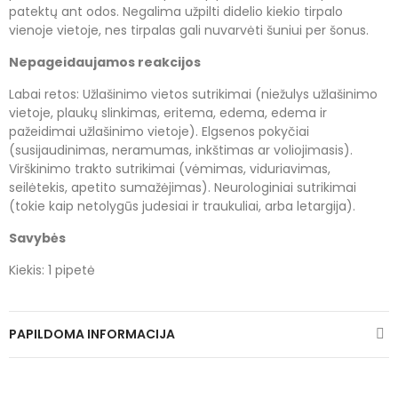
patektų ant odos. Negalima užpilti didelio kiekio tirpalo
vienoje vietoje, nes tirpalas gali nuvarvėti šuniui per šonus.
Nepageidaujamos reakcijos
Labai retos: Užlašinimo vietos sutrikimai (niežulys užlašinimo
vietoje, plaukų slinkimas, eritema, edema, edema ir
pažeidimai užlašinimo vietoje). Elgsenos pokyčiai
(susijaudinimas, neramumas, inkštimas ar voliojimasis).
Virškinimo trakto sutrikimai (vėmimas, viduriavimas,
seilėtekis, apetito sumažėjimas). Neurologiniai sutrikimai
(tokie kaip netolygūs judesiai ir traukuliai, arba letargija).
Savybės
Kiekis: 1 pipetė
PAPILDOMA INFORMACIJA