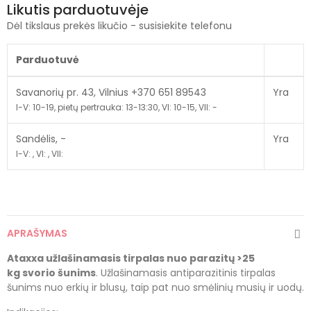
Likutis parduotuvėje
Dėl tikslaus prekės likučio - susisiekite telefonu
Parduotuvė
Savanorių pr. 43, Vilnius +370 651 89543
Yra
I-V: 10-19, pietų pertrauka: 13-13:30, VI: 10-15, VII: -
Sandėlis, -
Yra
I-V: , VI: , VII:
APRAŠYMAS
Ataxxa užlašinamasis tirpalas nuo parazitų >25
kg svorio šunims
. Užlašinamasis antiparazitinis tirpalas
šunims nuo erkių ir blusų, taip pat nuo smėlinių musių ir uodų.