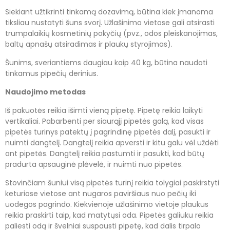
Siekiant užtikrinti tinkamą dozavimą, būtina kiek įmanoma
tiksliau nustatyti šuns svorį. Užlašinimo vietose gali atsirasti
trumpalaikių kosmetinių pokyčių (pvz., odos pleiskanojimas,
baltų apnašų atsiradimas ir plaukų styrojimas).
Šunims, sveriantiems daugiau kaip 40 kg, būtina naudoti
tinkamus pipečių derinius.
Naudojimo metodas
Iš pakuotės reikia išimti vieną pipetę. Pipetę reikia laikyti
vertikaliai. Pabarbenti per siaurąjį pipetės galą, kad visas
pipetės turinys patektų į pagrindinę pipetės dalį, pasukti ir
nuimti dangtelį. Dangtelį reikia apversti ir kitu galu vėl uždėti
ant pipetės. Dangtelį reikia pastumti ir pasukti, kad būtų
pradurta apsauginė plėvelė, ir nuimti nuo pipetės.
Stovinčiam šuniui visą pipetės turinį reikia tolygiai paskirstyti
keturiose vietose ant nugaros paviršiaus nuo pečių iki
uodegos pagrindo. Kiekvienoje užlašinimo vietoje plaukus
reikia praskirti taip, kad matytųsi oda. Pipetės galiuku reikia
paliesti odą ir švelniai suspausti pipetę, kad dalis tirpalo