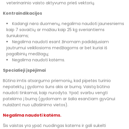
veterinarinio vaisto aktyvumo prieš vektorių.
Kontraindikacijos
Kadangi nėra duomenų, negalima naudoti jaunesniems
kaip 7 savaičių ar mažiau kaip 25 kg sveriantiems
šuniukams;
Negalima naudoti esant žinomam padidėjusiam
jautrumui veikliosioms medžiagoms ar bet kuriai iš
pagalbinių medžiagų;
Negalima naudoti katėms.
Specialieji įspėjimai
Būtina imtis atsargumo priemonių, kad pipetės turinio
nepatektų į gydomo šuns akis ar burną. Vaistą būtina
naudoti tinkamai, kaip nurodyta. Ypač svarbu vengti
patekimo į burną (gydomam ar šalia esančiam gyvūnui
nulaižant nuo užlašinimo vietos).
Negalima naudoti katėms.
Šis vaistas yra ypač nuodingas katėms ir gali sukelti