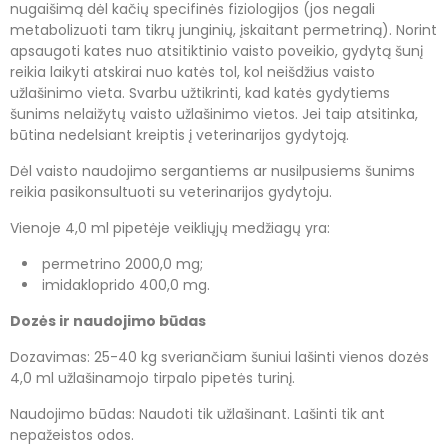
nugaišimą dėl kačių specifinės fiziologijos (jos negali
metabolizuoti tam tikrų junginių, įskaitant permetriną). Norint
apsaugoti kates nuo atsitiktinio vaisto poveikio, gydytą šunį
reikia laikyti atskirai nuo katės tol, kol neišdžius vaisto
užlašinimo vieta. Svarbu užtikrinti, kad katės gydytiems
šunims nelaižytų vaisto užlašinimo vietos. Jei taip atsitinka,
būtina nedelsiant kreiptis į veterinarijos gydytoją.
Dėl vaisto naudojimo sergantiems ar nusilpusiems šunims
reikia pasikonsultuoti su veterinarijos gydytoju.
Vienoje 4,0 ml pipetėje veikliųjų medžiagų yra:
permetrino 2000,0 mg;
imidakloprido 400,0 mg.
Dozės ir naudojimo būdas
Dozavimas: 25-40 kg sveriančiam šuniui lašinti vienos dozės
4,0 ml užlašinamojo tirpalo pipetės turinį.
Naudojimo būdas: Naudoti tik užlašinant. Lašinti tik ant
nepažeistos odos.