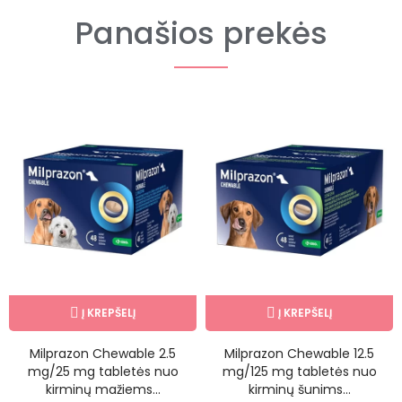
Panašios prekės
Į KREPŠELĮ
Į KREPŠELĮ
Milprazon Chewable 2.5
Milprazon Chewable 12.5
mg/25 mg tabletės nuo
mg/125 mg tabletės nuo
kirminų mažiems...
kirminų šunims...