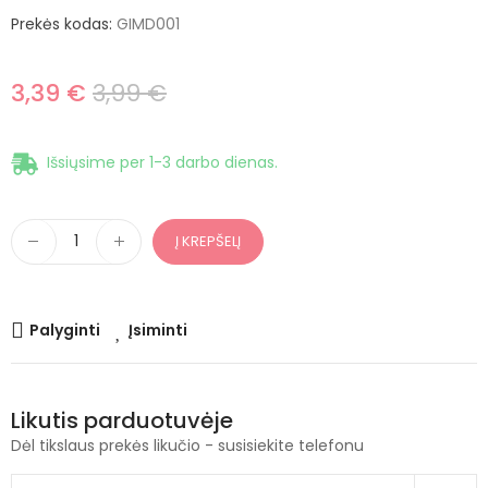
Prekės kodas:
GIMD001
3,39 €
3,99 €
Išsiųsime per 1-3 darbo dienas.
Į KREPŠELĮ
Palyginti
Įsiminti
Likutis parduotuvėje
Dėl tikslaus prekės likučio - susisiekite telefonu