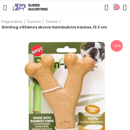
0
Pagrindinis
Šunims
Žaislai
GimDog vištienos skonio bambukinis kaulas, 13.3 cm
−15%