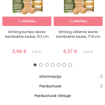
Į KREPŠELĮ
Į KREPŠELĮ
GimDog kumpio skonio
GimDog vištienos skonio
bambukinis kaulas, 13.3 cm
bambukinis kaulas, 17.8 cm
3,56 €
6,37 €
4,19 €
7,49 €
Informacija
Parduotuvė
Parduotuvė Vilniuje