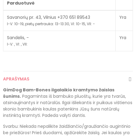
Parduotuvė
Savanorių pr. 43, Vilnius +370 651 89543
Yra
I-V: 10-19, pietų pertrauka: 13-13:30, VI: 10-15, VII: -
Sandėlis, -
Yra
I-V: , VI: , VII:
APRAŠYMAS
GimDog Bam-Bones ilgalaikio kramtymo žaislas
šunims.
Pagamintas iš bambuko pluoštų, kurie yra tvarūs,
atsinaujinantys ir natūralūs. Ilgai išliekantis ir puikaus vištienos
skonio bambukinis kaulas patenkins Jūsų šuns natūralų
instinktą kramtyti. Padeda valyti dantis.
Svarbu: Niekada nepalikite žaidžiančio/graužiančio augintinio
be priežiūros! Prieš duodami, apžiūrėkite žaislą. Jei kaulas yra