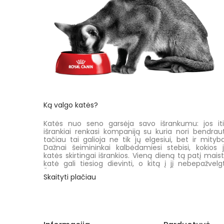
Ką valgo katės?
Katės nuo seno garsėja savo išrankumu: jos it
išrankiai renkasi kompaniją su kuria nori bendraut
tačiau tai galioja ne tik jų elgesiui, bet ir mityba
Dažnai šeimininkai kalbėdamiesi stebisi, kokios 
katės skirtingai išrankios. Vieną dieną tą patį mais
katė gali tiesiog dievinti, o kitą į jį nebepažvelgt
Šiame straipsnyje rasite atsakymus, kokie veiksni
Skaityti plačiau
daro įtaką kačių pašaro pasirenkamumui ir ka
šeimininkai gali padėti parinkdami tinkamiaus
mitybą savo mylimoms katėms.