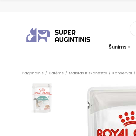
Šunims
Pagrindinis
Katėms
Maistas ir skanėstai
Konservai