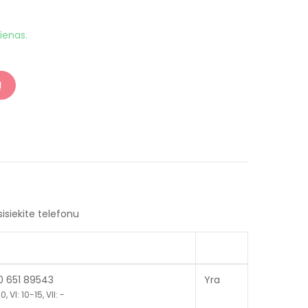
ienas.
Į
sisiekite telefonu
70 651 89543
Yra
, VI: 10-15, VII: -