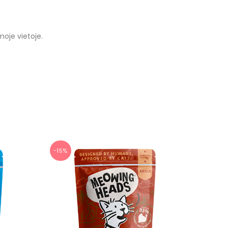
moje vietoje.
−15%