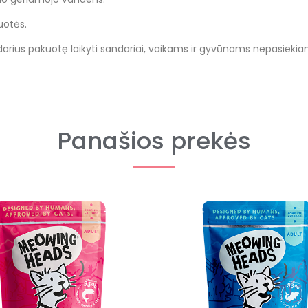
uotės.
Atidarius pakuotę laikyti sandariai, vaikams ir gyvūnams nepasiekia
Panašios prekės