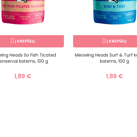
Į KREPŠELĮ
Į KREPŠELĮ
ing Heads So Fish Ticated
Meowing Heads Surf & Turf k
onservai katėms, 100 g
katėms, 100 g
1,89 €
1,89 €