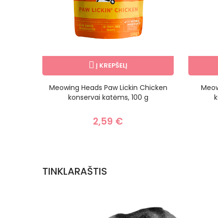
Į KREPŠELĮ
ervai
Meowing Heads Paw Lickin Chicken
Meow
 g
konservai katėms, 100 g
k
2,59 €
TINKLARAŠTIS