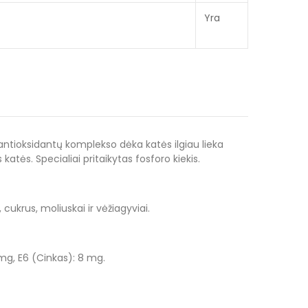
Yra
ntioksidantų komplekso dėka katės ilgiau lieka
katės. Specialiai pritaikytas fosforo kiekis.
cukrus, moliuskai ir vėžiagyviai.
 mg, E6 (Cinkas): 8 mg.