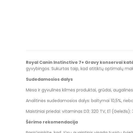
Royal Canin Instinctive 7+ Gravy konservai ka
gyvybingos. Sukurtas
taip, kad atitiktų optimalų makr
Sudedamosios dalys
Mėsa ir gyvulinės kilmės produktai, grūdai, augalinės
Analitinės sudedamosios dalys: baltymai 10,5%, riebalai
Maistiniai priedai: vitaminas D3: 320 TV, E1 (Geležis
Šėrimo rekomendacija
Pasirūpinkite, kad Jūsų augintinis visada turėtų švi