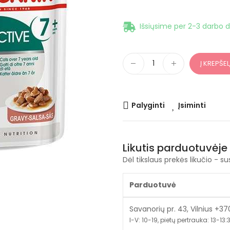
Išsiųsime per 2-3 darbo d
Į KREPŠEL
Palyginti
Įsiminti
Likutis parduotuvėje
Dėl tikslaus prekės likučio - su
Parduotuvė
Savanorių pr. 43, Vilnius +3
I-V: 10-19, pietų pertrauka: 13-13:30