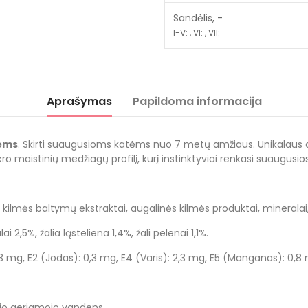
Sandėlis, -
I-V: , VI: , VII:
Aprašymas
Papildoma informacija
tėms
. Skirti suaugusioms katėms nuo 7 metų amžiaus. Unikalaus a
o maistinių medžiagų profilį, kurį instinktyviai renkasi suaugusios 
 kilmės baltymų ekstraktai, augalinės kilmės produktai, mineralai, 
 2,5%, žalia ląsteliena 1,4%, žali pelenai 1,1%.
): 3 mg, E2 (Jodas): 0,3 mg, E4 (Varis): 2,3 mg, E5 (Manganas): 0,8
ežio geriamojo vandens.