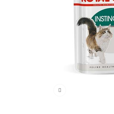
Išdidinti