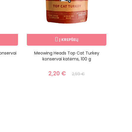
Į KREPŠELĮ
onservai
Meowing Heads Top Cat Turkey
Monge
konservai katėms, 100 g
2,20 €
2,59 €