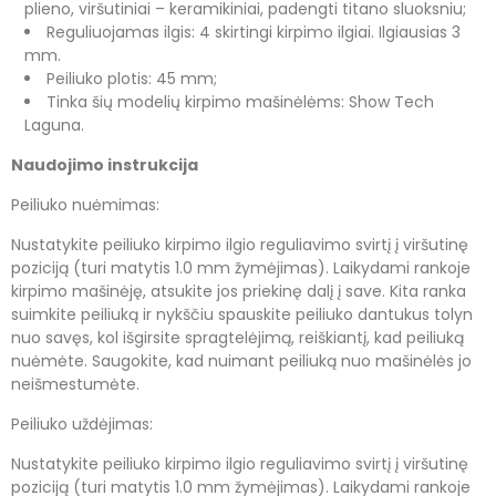
plieno, viršutiniai – keramikiniai, padengti titano sluoksniu;
Reguliuojamas ilgis: 4 skirtingi kirpimo ilgiai. Ilgiausias 3
mm.
Peiliuko plotis: 45 mm;
Tinka šių modelių kirpimo mašinėlėms: Show Tech
Laguna.
Naudojimo instrukcija
Peiliuko nuėmimas:
Nustatykite peiliuko kirpimo ilgio reguliavimo svirtį į viršutinę
poziciją (turi matytis 1.0 mm žymėjimas). Laikydami rankoje
kirpimo mašinėję, atsukite jos priekinę dalį į save. Kita ranka
suimkite peiliuką ir nykščiu spauskite peiliuko dantukus tolyn
nuo savęs, kol išgirsite spragtelėjimą, reiškiantį, kad peiliuką
nuėmėte. Saugokite, kad nuimant peiliuką nuo mašinėlės jo
neišmestumėte.
Peiliuko uždėjimas:
Nustatykite peiliuko kirpimo ilgio reguliavimo svirtį į viršutinę
poziciją (turi matytis 1.0 mm žymėjimas). Laikydami rankoje