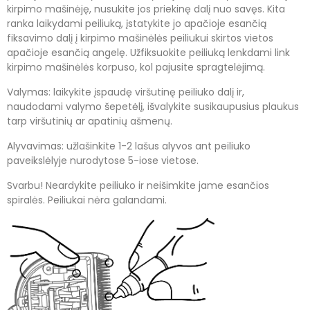
kirpimo mašinėję, nusukite jos priekinę dalį nuo savęs. Kita
ranka laikydami peiliuką, įstatykite jo apačioje esančią
fiksavimo dalį į kirpimo mašinėlės peiliukui skirtos vietos
apačioje esančią angelę. Užfiksuokite peiliuką lenkdami link
kirpimo mašinėlės korpuso, kol pajusite spragtelėjimą.
Valymas: laikykite įspaudę viršutinę peiliuko dalį ir,
naudodami valymo šepetėlį, išvalykite susikaupusius plaukus
tarp viršutinių ar apatinių ašmenų.
Alyvavimas: užlašinkite 1-2 lašus alyvos ant peiliuko
paveikslėlyje nurodytose 5-iose vietose.
Svarbu
! Neardykite peiliuko ir neišimkite jame esančios
spiralės.
Peiliukai nėra galandami.