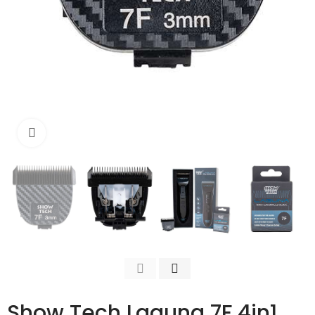
Išdidinti
Show Tech Laguna 7F 4in1