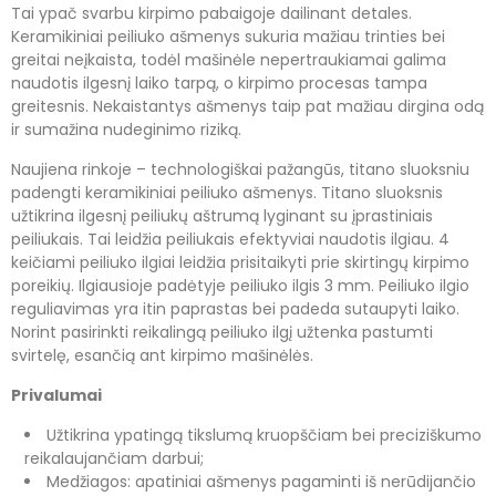
Tai ypač svarbu kirpimo pabaigoje dailinant detales.
Keramikiniai peiliuko ašmenys sukuria mažiau trinties bei
greitai neįkaista, todėl mašinėle nepertraukiamai galima
naudotis ilgesnį laiko tarpą, o kirpimo procesas tampa
greitesnis. Nekaistantys ašmenys taip pat mažiau dirgina odą
ir sumažina nudeginimo riziką.
Naujiena rinkoje – technologiškai pažangūs, titano sluoksniu
padengti keramikiniai peiliuko ašmenys. Titano sluoksnis
užtikrina ilgesnį peiliukų aštrumą lyginant su įprastiniais
peiliukais. Tai leidžia peiliukais efektyviai naudotis ilgiau. 4
keičiami peiliuko ilgiai leidžia prisitaikyti prie skirtingų kirpimo
poreikių. Ilgiausioje padėtyje peiliuko ilgis 3 mm. Peiliuko ilgio
reguliavimas yra itin paprastas bei padeda sutaupyti laiko.
Norint pasirinkti reikalingą peiliuko ilgį užtenka pastumti
svirtelę, esančią ant kirpimo mašinėlės.
Privalumai
Užtikrina ypatingą tikslumą kruopščiam bei preciziškumo
reikalaujančiam darbui;
Medžiagos: apatiniai ašmenys pagaminti iš nerūdijančio