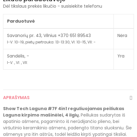
Dėl tikslaus prekės likučio - susisiekite telefonu
Parduotuvė
Savanorių pr. 43, Vilnius +370 651 89543
Nėra
I-V: 10-19, pietų pertrauka: 13-13:30, VI: 10-15, VII: -
Sandėlis, -
Yra
I-V: , VI: , VII:
APRAŠYMAS
Show Tech Laguna #7F 4in1 reguliuojamas peiliukas
Laguna kirpimo mašinėlei
, 4 ilgių
.
Peiliukas sudarytas iš
apatinio ašmens, pagaminto iš nerūdijančio plieno, bei
viršutinio keramikinio ašmens, padengto titano sluoksniu. Šie
ašmenys yra itin aštrūs, todėl leidžia kirpti ypatingai tiksliai.