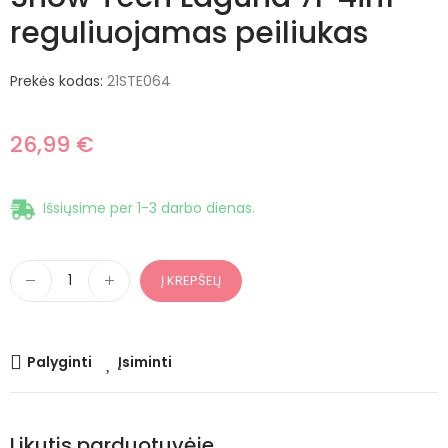
reguliuojamas peiliukas
Prekės kodas:
21STE064
26,99 €
Išsiųsime per 1-3 darbo dienas.
Į KREPŠELĮ
Palyginti
Įsiminti
Likutis parduotuvėje