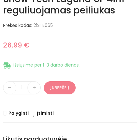
reguliuojamas peiliukas
Prekės kodas:
21STE065
26,99 €
Išsiųsime per 1-3 darbo dienas.
Į KREPŠELĮ
Palyginti
Įsiminti
Likutis parduotuvėje