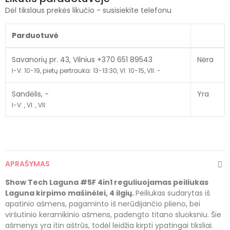
Dėl tikslaus prekės likučio - susisiekite telefonu
Parduotuvė
Savanorių pr. 43, Vilnius +370 651 89543
Nėra
I-V: 10-19, pietų pertrauka: 13-13:30, VI: 10-15, VII: -
Sandėlis, -
Yra
I-V: , VI: , VII:
APRAŠYMAS
Show Tech Laguna #5F 4in1 reguliuojamas peiliukas
Laguna kirpimo mašinėlei
, 4 ilgių
.
Peiliukas sudarytas iš
apatinio ašmens, pagaminto iš nerūdijančio plieno, bei
viršutinio keramikinio ašmens, padengto titano sluoksniu. Šie
ašmenys yra itin aštrūs, todėl leidžia kirpti ypatingai tiksliai.