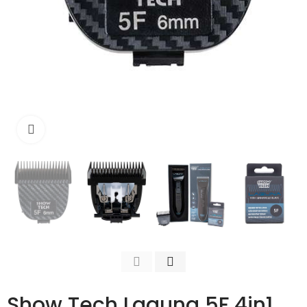
Išdidinti
Show Tech Laguna 5F 4in1