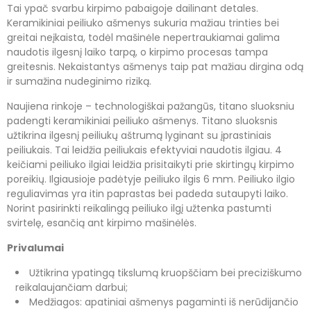
Tai ypač svarbu kirpimo pabaigoje dailinant detales.
Keramikiniai peiliuko ašmenys sukuria mažiau trinties bei
greitai neįkaista, todėl mašinėle nepertraukiamai galima
naudotis ilgesnį laiko tarpą, o kirpimo procesas tampa
greitesnis. Nekaistantys ašmenys taip pat mažiau dirgina odą
ir sumažina nudeginimo riziką.
Naujiena rinkoje – technologiškai pažangūs, titano sluoksniu
padengti keramikiniai peiliuko ašmenys. Titano sluoksnis
užtikrina ilgesnį peiliukų aštrumą lyginant su įprastiniais
peiliukais. Tai leidžia peiliukais efektyviai naudotis ilgiau. 4
keičiami peiliuko ilgiai leidžia prisitaikyti prie skirtingų kirpimo
poreikių. Ilgiausioje padėtyje peiliuko ilgis 6 mm. Peiliuko ilgio
reguliavimas yra itin paprastas bei padeda sutaupyti laiko.
Norint pasirinkti reikalingą peiliuko ilgį užtenka pastumti
svirtelę, esančią ant kirpimo mašinėlės.
Privalumai
Užtikrina ypatingą tikslumą kruopščiam bei preciziškumo
reikalaujančiam darbui;
Medžiagos: apatiniai ašmenys pagaminti iš nerūdijančio