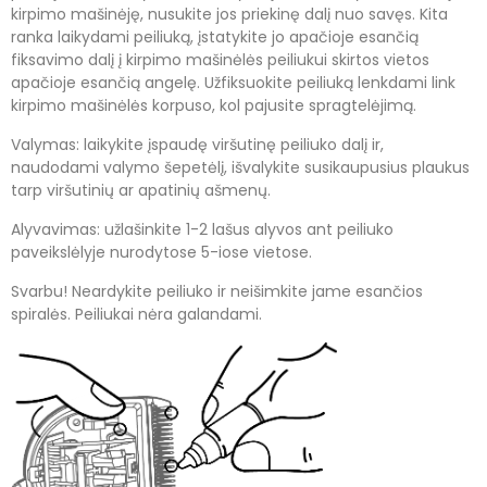
kirpimo mašinėję, nusukite jos priekinę dalį nuo savęs. Kita
ranka laikydami peiliuką, įstatykite jo apačioje esančią
fiksavimo dalį į kirpimo mašinėlės peiliukui skirtos vietos
apačioje esančią angelę. Užfiksuokite peiliuką lenkdami link
kirpimo mašinėlės korpuso, kol pajusite spragtelėjimą.
Valymas: laikykite įspaudę viršutinę peiliuko dalį ir,
naudodami valymo šepetėlį, išvalykite susikaupusius plaukus
tarp viršutinių ar apatinių ašmenų.
Alyvavimas: užlašinkite 1-2 lašus alyvos ant peiliuko
paveikslėlyje nurodytose 5-iose vietose.
Svarbu
! Neardykite peiliuko ir neišimkite jame esančios
spiralės.
Peiliukai nėra galandami.