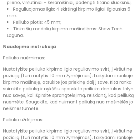
plieno, viršutiniai – keramikiniai, padengti titano sluoksniu;
Reguliuojamas ilgis: 4 skirtingi kirpimo ilgiai. Ilgiausias 6
mm.
Peiliuko plotis: 45 mm;
Tinka šių modelių kirpimo mašinėlėms: Show Tech
Laguna.
Naudojimo instrukcija
Peiliuko nuėmimas:
Nustatykite peiliuko kirpimo ilgio reguliavimo svirtį į viršutinę
poziciją (turi matytis 1.0 mm žymėjimas). Laikydami rankoje
kirpimo mašinėję, atsukite jos priekinę dalį į save. Kita ranka
suimkite peiliuką ir nykščiu spauskite peiliuko dantukus tolyn
nuo savęs, kol išgirsite sprangtelėjimą, reiškiantį, kad peiliuką
nuėmėte. Saugokite, kad nuimant peiliuką nuo mašinėlės jo
neišmestumėte.
Peiliuko uždėjimas:
Nustatykite peiliuko kirpimo ilgio reguliavimo svirtį į viršutinę
poziciją (turi matytis 1.0 mm žymėjimas). Laikydami rankoje