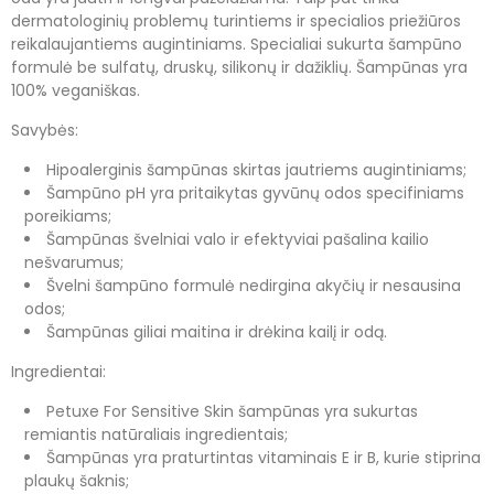
dermatologinių problemų turintiems ir specialios priežiūros
reikalaujantiems augintiniams. Specialiai sukurta šampūno
formulė be sulfatų, druskų, silikonų ir dažiklių. Šampūnas yra
100
% vegani
škas.
Savybės:
Hipoalerginis šampūnas skirtas jautriems augintiniams;
Šampūno pH yra pritaikytas gyvūnų odos specifiniams
poreikiams;
Šampūnas švelniai valo ir efektyviai pašalina kailio
nešvarumus;
Švelni šampūno formulė nedirgina akyčių ir nesausina
odos;
Šampūnas giliai maitina ir drėkina kailį ir odą.
Ingredientai:
Petuxe For Sensitive Skin šampūnas yra sukurtas
remiantis natūraliais ingredientais;
Šampūnas yra praturtintas vitaminais E ir B, kurie stiprina
plaukų šaknis;