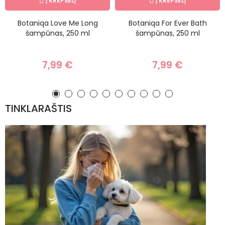
Į KREPŠELĮ
Į KREPŠELĮ
Botaniqa Love Me Long
Botaniqa For Ever Bath
šampūnas, 250 ml
šampūnas, 250 ml
7,99 €
7,99 €
TINKLARAŠTIS