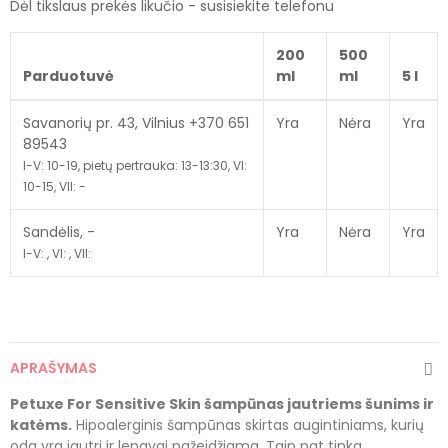
Dėl tikslaus prekės likučio - susisiekite telefonu
200
500
Parduotuvė
ml
ml
5 l
Savanorių pr. 43, Vilnius +370 651
Yra
Nėra
Yra
89543
I-V: 10-19, pietų pertrauka: 13-13:30, VI:
10-15, VII: -
Sandėlis, -
Yra
Nėra
Yra
I-V: , VI: , VII:
APRAŠYMAS
Petuxe For Sensitive Skin šampūnas jautriems šunims ir
katėms.
Hipoalerginis šampūnas skirtas augintiniams, kurių
oda yra jautri ir lengvai pažeidžiama. Taip pat tinka