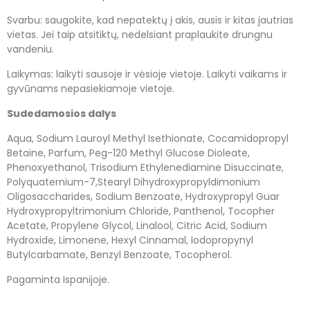
Svarbu: saugokite, kad nepatektų į akis, ausis ir kitas jautrias
vietas. Jei taip atsitiktų, nedelsiant praplaukite drungnu
vandeniu.
Laikymas: laikyti sausoje ir vėsioje vietoje. Laikyti vaikams ir
gyvūnams nepasiekiamoje vietoje.
Sudedamosios dalys
Aqua, Sodium Lauroyl Methyl Isethionate, Cocamidopropyl
Betaine, Parfum, Peg-120 Methyl Glucose Dioleate,
Phenoxyethanol, Trisodium Ethylenediamine Disuccinate,
Polyquaternium-7,Stearyl Dihydroxypropyldimonium
Oligosaccharides, Sodium Benzoate, Hydroxypropyl Guar
Hydroxypropyltrimonium Chloride, Panthenol, Tocopher
Acetate, Propylene Glycol, Linalool, Citric Acid, Sodium
Hydroxide, Limonene, Hexyl Cinnamal, Iodopropynyl
Butylcarbamate, Benzyl Benzoate, Tocopherol.
Pagaminta Ispanijoje.