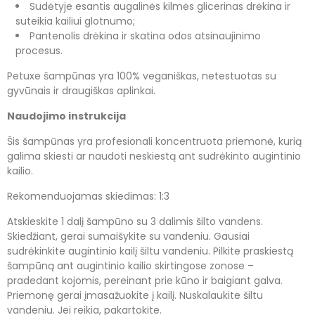
Sudėtyje esantis augalinės kilmės glicerinas drėkina ir
suteikia kailiui glotnumo;
Pantenolis drėkina ir skatina odos atsinaujinimo
procesus.
Petuxe šampūnas yra 100
%
veganiškas, netestuotas su
gyvūnais ir draugiškas aplinkai.
Naudojimo instrukcija
Šis šampūnas yra profesionali koncentruota priemonė, kurią
galima skiesti ar naudoti neskiestą ant sudrėkinto augintinio
kailio.
Rekomenduojamas skiedimas: 1:3
Atskieskite 1 dalį šampūno su 3 dalimis šilto vandens.
Skiedžiant, gerai sumaišykite su vandeniu. Gausiai
sudrėkinkite augintinio kailį šiltu vandeniu. Pilkite praskiestą
šampūną ant augintinio kailio skirtingose zonose –
pradedant kojomis, pereinant prie kūno ir baigiant galva.
Priemonę
gerai įmasažuokite į kailį. Nuskalaukite šiltu
vandeniu. Jei reikia, pakartokite.