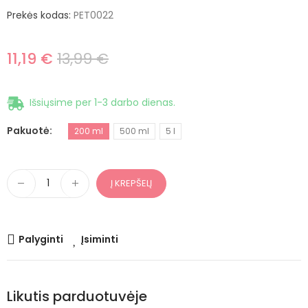
Prekės kodas:
PET0022
11,19 €
13,99 €
Išsiųsime per 1-3 darbo dienas.
Pakuotė
200 ml
500 ml
5 l
Į KREPŠELĮ
Palyginti
Įsiminti
Likutis parduotuvėje