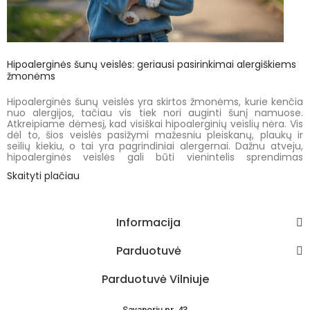
Hipoalerginės šunų veislės: geriausi pasirinkimai alergiškiems
žmonėms
Hipoalerginės šunų veislės yra skirtos žmonėms, kurie kenčia
nuo alergijos, tačiau vis tiek nori auginti šunį namuose.
Atkreipiame dėmesį, kad visiškai hipoalerginių veislių nėra. Vis
dėl to, šios veislės pasižymi mažesniu pleiskanų, plaukų ir
seilių kiekiu, o tai yra pagrindiniai alergernai. Dažnu atveju,
hipoalerginės veislės gali būti vienintelis sprendimas
jautresniems, į alergijas linkusiems žmonėms.
Skaityti plačiau
Straipsnyje pateiksime populiariausias hipoalergines šunų
veisles. Net jei visiškai alergijos pašalinti neįmanoma,
pasirenkant tinkamą veislę ir tinkamai ją prižiūrint, alergijos
Informacija
simptomai gali sumažėti. Tai suteikia šansą daugiau žmonių
džiaugtis augintinio draugija nepabloginant savo savijautos.
Parduotuvė
Parduotuvė Vilniuje
Savanorių pr. 43