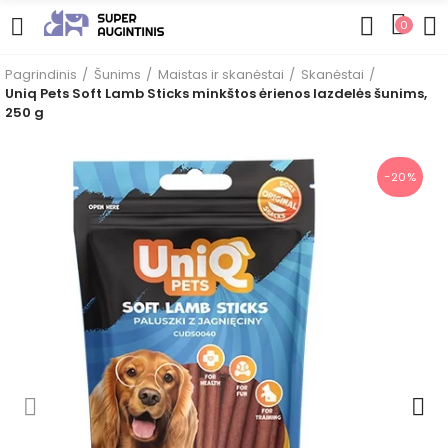
0
Pagrindinis
Šunims
Maistas ir skanėstai
Skanėstai
Uniq Pets Soft Lamb Sticks minkštos ėrienos lazdelės šunims,
250 g
−20%