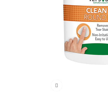
Išdidinti