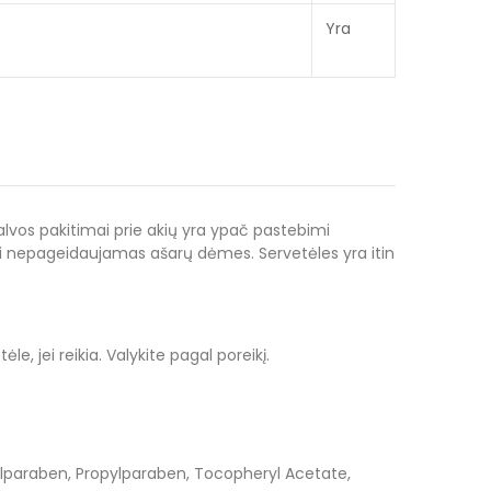
Yra
lvos pakitimai prie akių yra ypač pastebimi
ti nepageidaujamas ašarų dėmes. Servetėles yra itin
e, jei reikia. Valykite pagal poreikį.
hylparaben, Propylparaben, Tocopheryl Acetate,