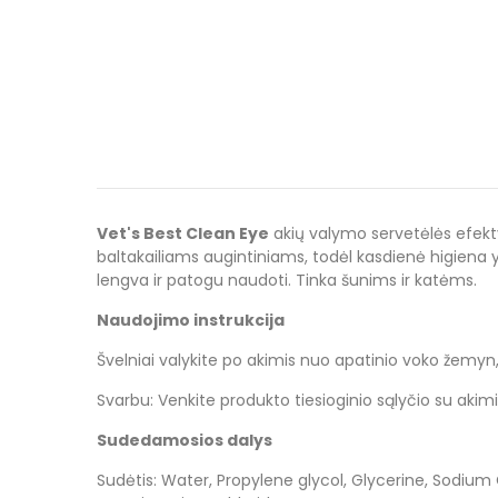
Vet's Best Clean Eye
akių valymo servetėlės efekty
baltakailiams augintiniams, todėl kasdienė higiena
lengva ir patogu naudoti. Tinka šunims ir katėms.
Naudojimo instrukcija
Švelniai valykite po akimis nuo apatinio voko žemyn, v
Svarbu: Venkite produkto tiesioginio sąlyčio su akimi
Sudedamosios dalys
Sudėtis: Water, Propylene glycol, Glycerine, Sodium