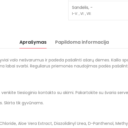
Sandėlis, -
I-V: , VI: , VII:
Aprašymas
Papildoma informacija
viai valo nešvarumus ir padeda pašalinti ašarų dėmes. Kailio spa
 yra labai svarbi. Reguliarus priemonės naudojimas padės pašalin
enkite tiesioginio kontakto su akimi. Pakartokite su švaria servetėl
s. Skirta tik gyvūnams.
 Chloride, Aloe Vera Extract, Diazolidinyl Urea, D-Panthenol, Met