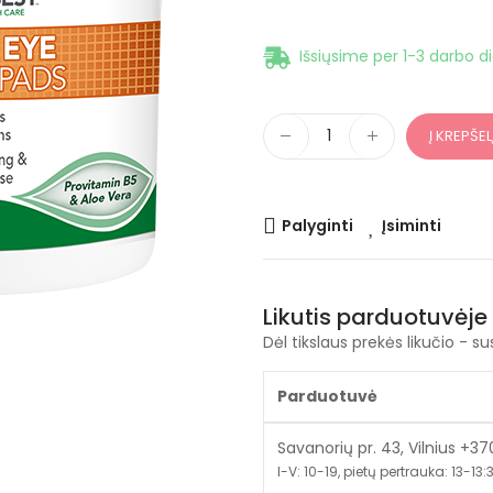
Išsiųsime per 1-3 darbo d
Į KREPŠEL
Palyginti
Įsiminti
Likutis parduotuvėje
Dėl tikslaus prekės likučio - su
Parduotuvė
Savanorių pr. 43, Vilnius +3
I-V: 10-19, pietų pertrauka: 13-13:30