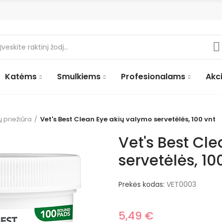
Katėms
Smulkiems
Profesionalams
Akci
ų priežiūra
Vet's Best Clean Eye akių valymo servetėlės, 100 vnt
Vet's Best Cl
servetėlės, 10
Prekės kodas:
VET0003
5,49 €