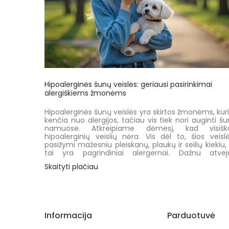
Hipoalerginės šunų veislės: geriausi pasirinkimai
alergiškiems žmonėms
Hipoalerginės šunų veislės yra skirtos žmonėms, kur
kenčia nuo alergijos, tačiau vis tiek nori auginti šu
namuose. Atkreipiame dėmesį, kad visiška
hipoalerginių veislių nėra. Vis dėl to, šios veisl
pasižymi mažesniu pleiskanų, plaukų ir seilių kiekiu,
tai yra pagrindiniai alergernai. Dažnu atvej
hipoalerginės veislės gali būti vienintelis sprendim
Skaityti plačiau
jautresniems, į alergijas linkusiems žmonėms.
Straipsnyje pateiksime populiariausias hipoalergin
šunų veisles. Net jei visiškai alergijos pašalin
neįmanoma, pasirenkant tinkamą veislę ir tinkam
ją prižiūrint, alergijos simptomai gali sumažėti. T
Informacija
Parduotuvė
suteikia šansą daugiau žmonių džiaugtis augintin
draugija nepabloginant savo savijautos.