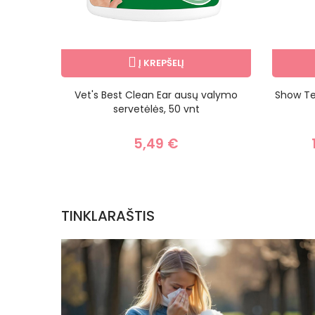
Į KREPŠELĮ
monė
Vet's Best Clean Ear ausų valymo
Show Te
servetėlės, 50 vnt
5,49 €
TINKLARAŠTIS