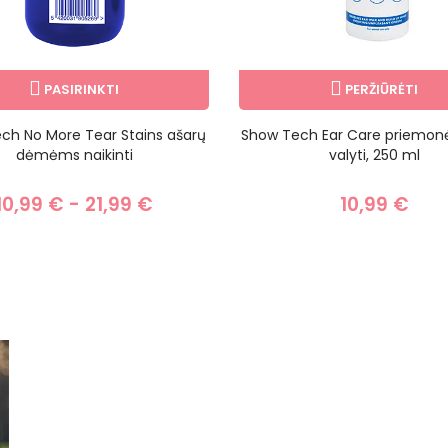
PASIRINKTI
PERŽIŪRĖTI
ch No More Tear Stains ašarų
Show Tech Ear Care priemon
dėmėms naikinti
valyti, 250 ml
10,99 € - 21,99 €
10,99 €