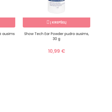
Į KREPŠELĮ
ė ausims
Show Tech Ear Powder pudra ausims,
Show
30 g
priem
10,99 €