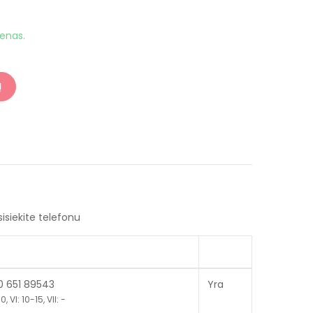
ienas.
Į
sisiekite telefonu
70 651 89543
Yra
, VI: 10-15, VII: -