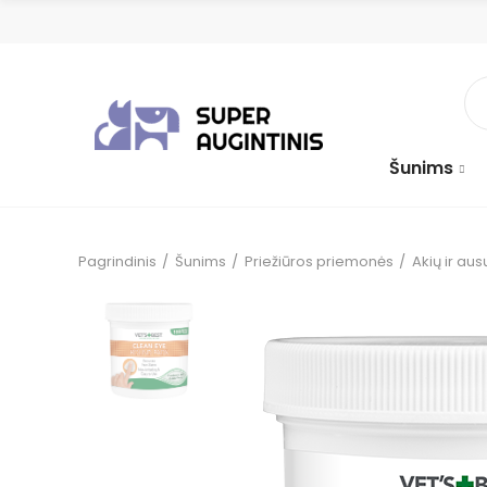
Šunims
Pagrindinis
Šunims
Priežiūros priemonės
Akių ir aus