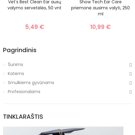
Vet's Best Clean Ear ausų
Show Tech Ear Care
valymo servetėlės, 50 vnt
priemonė ausims valyti, 250
ml
5,49 €
10,99 €
Pagrindinis
Šunims
Katėms
Smulkiems gyvūnams
Profesionalams
TINKLARAŠTIS