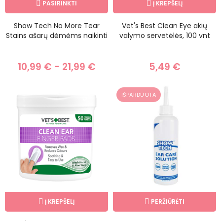
PASIRINKTI
Į KREPŠELĮ
Show Tech No More Tear
Vet's Best Clean Eye akių
Stains ašarų dėmėms naikinti
valymo servetėlės, 100 vnt
10,99 € - 21,99 €
5,49 €
IŠPARDUOTA
Į KREPŠELĮ
PERŽIŪRĖTI