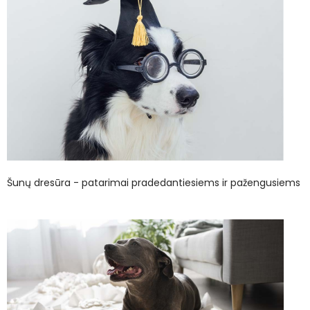
Šunų dresūra - patarimai pradedantiesiems ir pažengusiems