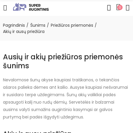
0
Pagrindinis
Šunims
Priežiūros priemonės
Akių ir ausų priežiūra
Ausių ir akių priežiūros priemonės
šunims
Nevalomose šunų akyse kaupiasi traiškanos, o tekančios
ašaros palieka dėmes ant kailio. Ausyse kaupiasi nešvarumai
ir susidaro terpė uždegimams. Šunų akių valikliai padės
apsaugoti kailį nuo rudų dėmių. Servetėlės ir balzamai
ausims valyti sumažins augintinio kasymąsi ar galvos
purtymą bei padės išgydyti uždegimus.