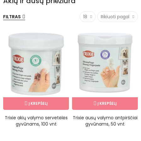
Akių ir ausų priežiūra
FILTRAS
18
Rikiuoti pagal
Į KREPŠELĮ
Į KREPŠELĮ
Trixie akių valymo servetėlės
Trixie ausų valymo antpirščiai
gyvūnams, 100 vnt
gyvūnams, 50 vnt