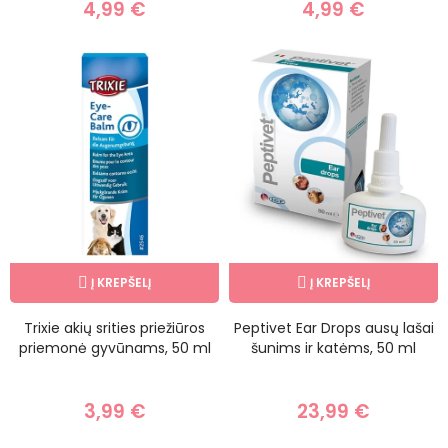
4,99 €
4,99 €
Į KREPŠELĮ
Į KREPŠELĮ
Trixie akių srities priežiūros
Peptivet Ear Drops ausų lašai
priemonė gyvūnams, 50 ml
šunims ir katėms, 50 ml
3,99 €
23,99 €