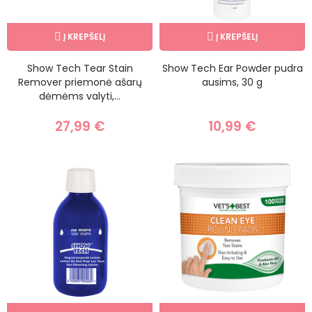
Į KREPŠELĮ
Į KREPŠELĮ
Show Tech Tear Stain
Show Tech Ear Powder pudra
Remover priemonė ašarų
ausims, 30 g
dėmėms valyti,...
27,99 €
10,99 €