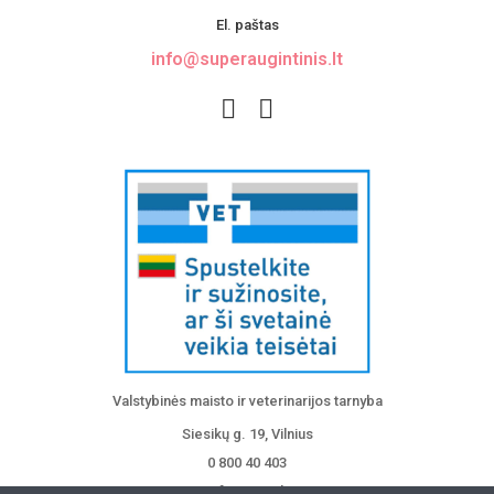
El. paštas
info@superaugintinis.lt
Valstybinės maisto ir veterinarijos tarnyba
Siesikų g. 19, Vilnius
0 800 40 403
info@vmvt.lt