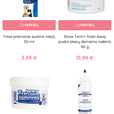
Į KREPŠELĮ
Į KREPŠELĮ
Trixie priemonė ausims valyti,
Show Tech+ Stain Away
50 ml
pudra ašarų dėmėms naikinti,
60 g
3,99 €
13,99 €