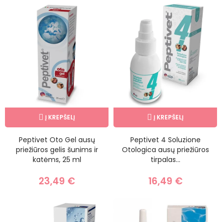
Į KREPŠELĮ
Į KREPŠELĮ
Peptivet Oto Gel ausų
Peptivet 4 Soluzione
priežiūros gelis šunims ir
Otologica ausų priežiūros
katėms, 25 ml
tirpalas...
23,49 €
16,49 €