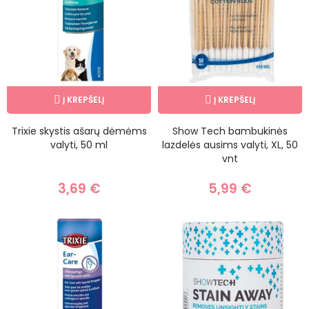
Į KREPŠELĮ
Į KREPŠELĮ
Trixie skystis ašarų dėmėms
Show Tech bambukinės
valyti, 50 ml
lazdelės ausims valyti, XL, 50
vnt
3,69 €
5,99 €