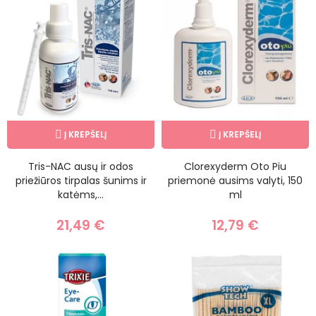
Į KREPŠELĮ
Į KREPŠELĮ
Tris-NAC ausų ir odos
Clorexyderm Oto Piu
priežiūros tirpalas šunims ir
priemonė ausims valyti, 150
katėms,...
ml
21,49 €
12,79 €